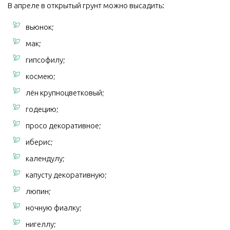
В апреле в открытый грунт можно высадить:
вьюнок;
мак;
гипсофилу;
космею;
лён крупноцветковый;
годецию;
просо декоративное;
иберис;
календулу;
капусту декоративную;
люпин;
ночную фиалку;
нигеллу;