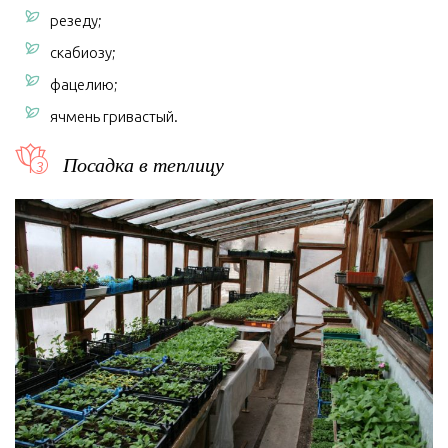
резеду;
скабиозу;
фацелию;
ячмень гривастый.
Посадка в теплицу