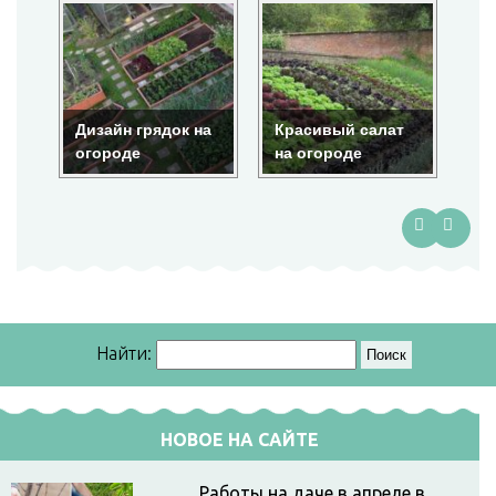
Дизайн грядок на
Красивый салат
Кр
огороде
на огороде
ог
Найти:
НОВОЕ НА САЙТЕ
Работы на даче в апреле в