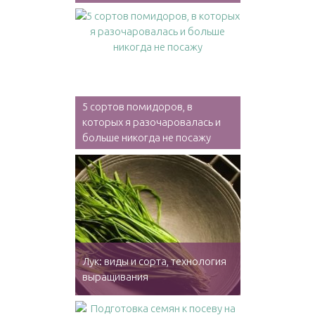
5 сортов помидоров, в
которых я разочаровалась и
больше никогда не посажу
Лук: виды и сорта, технология
выращивания