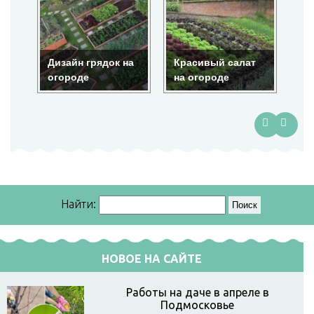
йн грядок на
Красивый салат
Красота на
роде
на огороде
огороде
Найти:
НОВОЕ НА САЙТЕ
Работы на даче в апреле в
Подмосковье