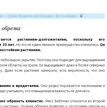
 — сроки, правила, инструкции с фото и видео
 обрезка
тся растением-долгожителем, поскольку его
 25 лет.
Но это не единственное преимущество клематиса.
Он
зостойким растениям.
и небольшом укрытии. Поэтому она подходит для выращивания
дской области, на Урале. Ее выращивают даже в более северных
у. Даже если растение замерзло, есть вероятность, что оно
аниям и вредителям.
Оно редко поражается насекомыми и
до учитывать, что повышенная влажность не для него.
нно обрезать клематис.
Мисс Бейтман относится ко второй
ко частично. Полная обрезка приведет к отсутствию цветов на