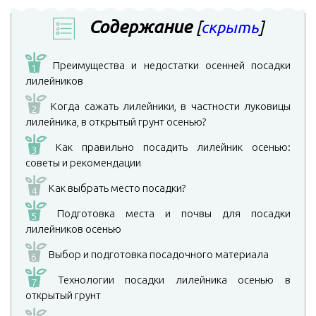
Содержание
[
скрыть
]
Преимущества и недостатки осенней посадки
1
лилейников
Когда сажать лилейники, в частности луковицы
2
лилейника, в открытый грунт осенью?
Как правильно посадить лилейник осенью:
3
советы и рекомендации
Как выбрать место посадки?
4
Подготовка места и почвы для посадки
5
лилейников осенью
Выбор и подготовка посадочного материала
6
Технологии посадки лилейника осенью в
7
открытый грунт