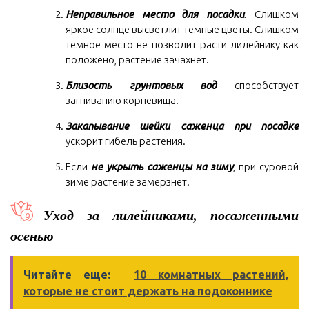
Неправильное место для посадки
. Слишком
яркое солнце высветлит темные цветы. Слишком
темное место не позволит расти лилейнику как
положено, растение зачахнет.
Близость грунтовых вод
способствует
загниванию корневища.
Закапывание шейки саженца при посадке
ускорит гибель растения.
Если
не укрыть саженцы на зиму
, при суровой
зиме растение замерзнет.
Уход за лилейниками, посаженными
осенью
Читайте еще:
10 комнатных растений,
которые не стоит держать на подоконнике