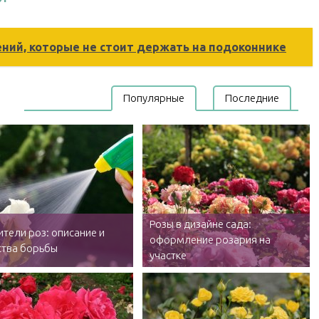
ений, которые не стоит держать на подоконнике
Популярные
Последние
Розы в дизайне сада:
тели роз: описание и
оформление розария на
ства борьбы
участке