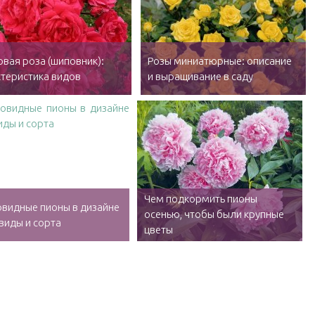
вая роза (шиповник):
Розы миниатюрные: описание
теристика видов
и выращивание в саду
Чем подкормить пионы
видные пионы в дизайне
осенью, чтобы были крупные
 виды и сорта
цветы