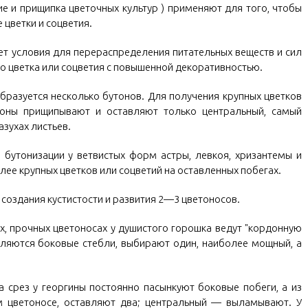
ие и прищипка цветочных культур ) применяют для того, чтобы
 цветки и соцветия.
ет условия для перераспределения питательных веществ и сил
о цветка или соцветия с повышенной декоративностью.
бразуется несколько бутонов. Для получения крупных цветков
тоны прищипывают и оставляют только центральный, самый
азухах листьев.
 бутонизации у ветвистых форм астры, левкоя, хризантемы и
ее крупных цветков или соцветий на оставленных побегах.
 создания кустистости и развития 2—3 цветоносов.
х, прочных цветоносах у душистого горошка ведут "кордонную
являются боковые стебли, выбирают один, наиболее мощный, а
 срез у георгины постоянно пасынкуют боковые побеги, а из
м цветоносе, оставляют два; центральный — выламывают. У