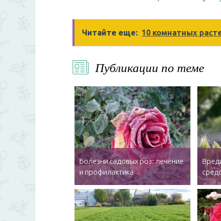
Читайте еще:
10 комнатных раст
Публикации по теме
Болезни садовых роз: лечение
Вреди
и профилактика
сред