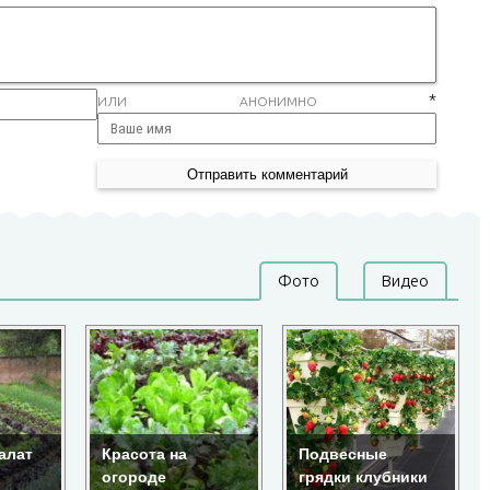
*
ИЛИ АНОНИМНО
Фото
Видео
алат
Красота на
Подвесные
огороде
грядки клубники