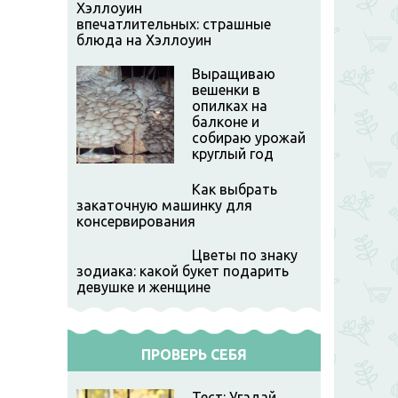
впечатлительных: страшные
блюда на Хэллоуин
Выращиваю
вешенки в
опилках на
балконе и
собираю урожай
круглый год
Как выбрать
закаточную машинку для
консервирования
Цветы по знаку
зодиака: какой букет подарить
девушке и женщине
Подвесные
ПРОВЕРЬ СЕБЯ
грядки для
Вертикальные
Пряности в
огурцов
грядки из труб
плетеных г
Тест: Угадай