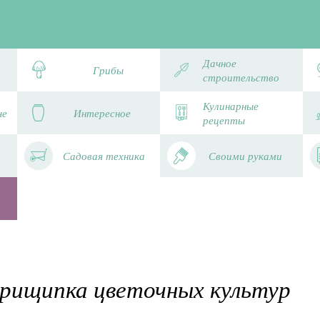
Дачное
Грибы
строительство
Кулинарные
че
Интересное
рецепты
Садовая техника
Своими руками
прищипка цветочных культур