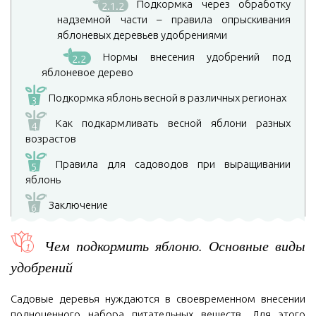
Подкормка через обработку
2.1.2
надземной части – правила опрыскивания
яблоневых деревьев удобрениями
Нормы внесения удобрений под
2.2
яблоневое дерево
Подкормка яблонь весной в различных регионах
3
Как подкармливать весной яблони разных
4
возрастов
Правила для садоводов при выращивании
5
яблонь
Заключение
6
Чем подкормить яблоню. Основные виды
удобрений
Садовые деревья нуждаются в своевременном внесении
полноценного набора питательных веществ. Для этого