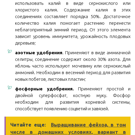
использовать калий в виде сернокислого или
хлористого калия. Содержание калия в этих
соединениях составляет порядка 50%. Достаточное
количество калия помогает растению перенести
неблагоприятный зимний период. От этого элемента
зависит уровень иммунитета, урожайность плодовых
деревьев;
азотные удобрения
. Применяют в виде аммиачной
селитры, соединение содержит около 30% азота. Для
яблонь часто используют мочевину или сернокислый
аммоний. Необходим в весенний период для развития
новых побегов, листовых пластин;
фосфорные удобрения.
Применяют простой и
двойной суперфосфат, костную муку. Фосфор
необходим для развития корневой системы,
способствует появлению соцветий и завязей.
Читайте еще:
Выращивание фейхоа, в том
числе в домашних условиях, вариант в