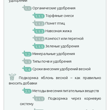
удобрений
Органические удобрения
1.1
Торфяные смеси
1.1.1
Помет птиц
1.1.2
Навозная жижа
1.1.3
Компост или перегной
1.1.4
Зеленые удобрения
1.1.5
Минеральные удобрения
1.2
Типы почв и удобрения
1.3
Сроки внесения удобрений весной
1.4
Подкормка яблонь весной – как правильно
2
вносить добавки
Методы внесения питательных веществ
2.1
Подкормка через корневую
2.1.1
систему