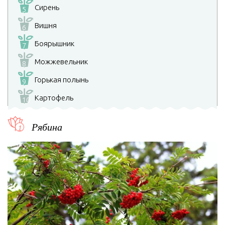
Сирень
5
Вишня
6
Боярышник
7
Можжевельник
8
Горькая полынь
9
Картофель
10
Рябина