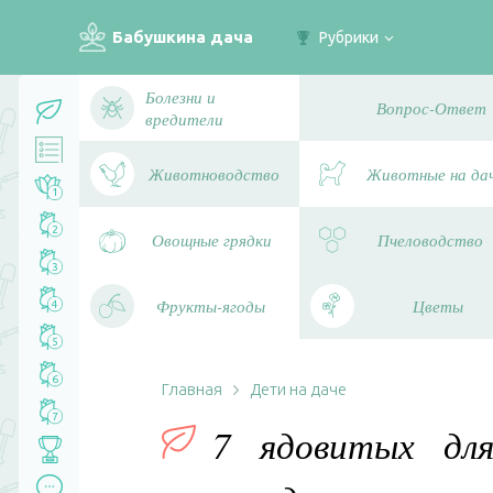
Бабушкина дача
Рубрики
Болезни и
Вопрос-Ответ
вредители
Животноводство
Животные на да
1
2
Овощные грядки
Пчеловодство
3
Фрукты-ягоды
Цветы
4
5
6
Главная
Дети на даче
7
7 ядовитых дл