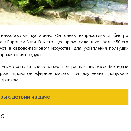
 низкорослый кустарник. Он очень неприхотлив и быстро
о в Европе и Азии. В настоящее время существует более 50 его
уют в садово-парковом искусстве, для укрепления ползущих
зараживания воздуха.
ление очень сильного запаха при растирании хвои. Молодые
ржат ядовитое эфирное масло. Поэтому нельзя допускать
старником.
ры с детьми на даче
го