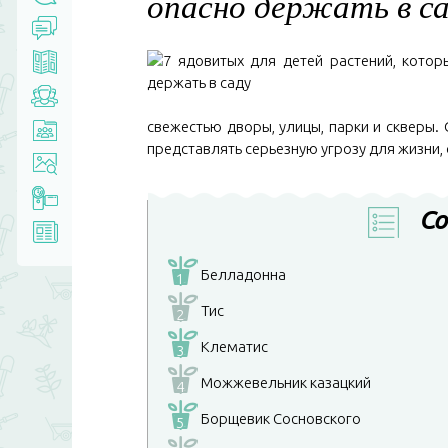
опасно держать в с
свежестью дворы, улицы, парки и скверы
представлять серьезную угрозу для жизни, 
Со
Белладонна
1
Тис
2
Клематис
3
Можжевельник казацкий
4
Борщевик Сосновского
5