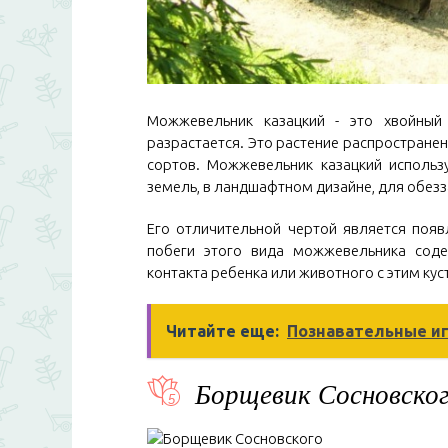
Можжевельник казацкий - это хвойный
разрастается. Это растение распространен
сортов. Можжевельник казацкий использ
земель, в ландшафтном дизайне, для обез
Его отличительной чертой является появ
побеги этого вида можжевельника соде
контакта ребенка или животного с этим ку
Читайте еще:
Познавательные иг
Борщевик Сосновско