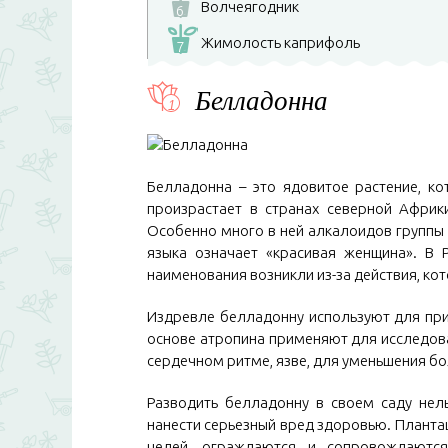
Волчеягодник
6
Жимолость каприфоль
7
Белладонна
Белладонна – это ядовитое растение, ко
произрастает в странах северной Африки
Особенно много в ней алкалоидов группы 
языка означает «красивая женщина». В 
наименования возникли из-за действия, к
Издревле белладонну используют для при
основе атропина применяют для исследова
сердечном ритме, язве, для уменьшения бо
Разводить белладонну в своем саду нел
нанести серьезный вред здоровью. Планта
целей, ограждаются и сопровождаютс