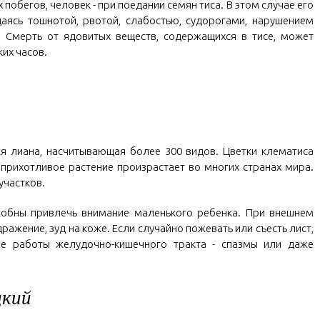
обегов, человек - при поедании семян тиса. В этом случае его
аясь тошнотой, рвотой, слабостью, судорогами, нарушением
. Смерть от ядовитых веществ, содержащихся в тисе, может
ких часов.
я лиана, насчитывающая более 300 видов. Цветки клематиса
прихотливое растение произрастает во многих странах мира.
участков.
особны привлечь внимание маленького ребенка. При внешнем
ражение, зуд на коже. Если случайно пожевать или съесть лист,
ие работы желудочно-кишечного тракта - спазмы или даже
цкий