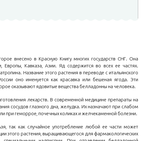
торое внесено в Красную Книгу многих государств СНГ. Она
, Европы, Кавказа, Азии. Яд содержится во всех ее частях.
атропина. Название этого растения в переводе с итальянского
России оно именуется как красавка или бешеная ягода. Эти
оторое оказывают ядовитые вещества белладонны на человека.
готовления лекарств. В современной медицине препараты на
ния сосудов глазного дна, желудка. Их назначают при слабом
ли при геморрое, почечных коликах и желчекаменной болезни.
ьзя, так как случайное употребление любой ее части может
ции этого растения, выращивающегося для фармакологических
я специальными надписями. При отравлении белладонной