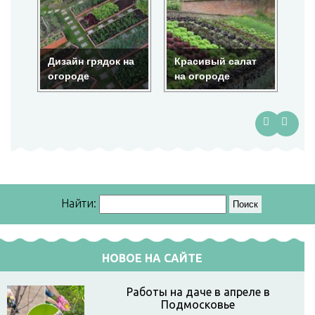
Дизайн грядок на
Красивый салат
Кр
огороде
на огороде
ог
Найти:
НОВОЕ НА САЙТЕ
Работы на даче в апреле в
Подмосковье