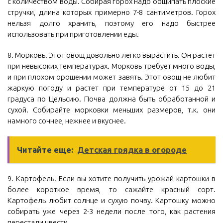
с количеством воды. Собирая горох надо общипать плоские
стручки, длина которых примерно 7-8 сантиметров. Горох
нельзя долго хранить, поэтому его надо быстрее
использовать при приготовлении еды.
8. Морковь. Этот овощ довольно легко вырастить. Он растет
при невысоких температурах. Морковь требует много воды,
и при плохом орошении может завять. Этот овощ не любит
жаркую погоду и растет при температуре от 15 до 21
градуса по Цельсию. Почва должна быть обработанной и
сухой. Собирайте морковки меньших размеров, т.к. они
намного сочнее, нежнее и вкуснее.
Читайте еще:
Детская грядка в огороде
9. Картофель. Если вы хотите получить урожай картошки в
более короткое время, то сажайте красный сорт.
Картофель любит солнце и сухую почву. Картошку можно
собирать уже через 2-3 недели после того, как растения
перестали цвести.