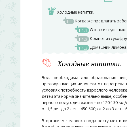
Холодные напитки.
1
Когда же предлагать ребен
1.1
Отвар из сушеных 
1.1.1
Компот из сухофру
1.1.2
Домашний лимона
1.1.3
Холодные напитки.
Вода необходима для образования пище
предохраняющих человека от перегрева 
условиях потребность взрослого человека в
детей эта норма значительно выше, особен
первого полугодия жизни – до 120-150 мл/сут
от 1,5 лет до 2 лет – 450-600; от 2 до 3 лет –
В организм человека вода поступает в ви
блюд), в виде пищевых продуктов, а так