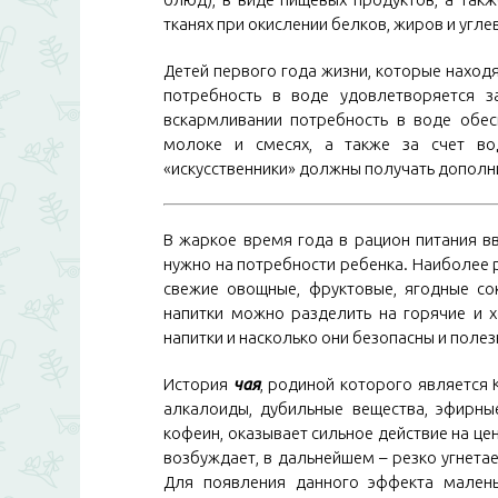
тканях при окислении белков, жиров и угле
Детей первого года жизни, которые находя
потребность в воде удовлетворяется з
вскармливании потребность в воде обес
молоке и смесях, а также за счет во
«искусственники» должны получать допол
В жаркое время года в рацион питания в
нужно на потребности ребенка. Наиболее р
свежие овощные, фруктовые, ягодные со
напитки можно разделить на горячие и 
напитки и насколько они безопасны и полез
История
чая
, родиной которого является 
алкалоиды, дубильные вещества, эфирны
кофеин, оказывает сильное действие на це
возбуждает, в дальнейшем – резко угнетае
Для появления данного эффекта мале