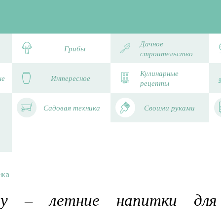
Дачное
Грибы
строительство
Кулинарные
че
Интересное
рецепты
Садовая техника
Своими руками
нка
у – летние напитки для