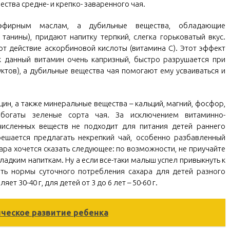
ства средне- и крепко- заваренного чая.
 эфирным маслам, а дубильные вещества, обладающие
анины), придают напитку терпкий, слегка горьковатый вкус.
т действие аскорбиновой кислоты (витамина С). Этот эффект
к данный витамин очень капризный, быстро разрушается при
ктов), а дубильные вещества чая помогают ему усваиваться и
цин, а также минеральные вещества – кальций, магний, фосфор,
богаты зеленые сорта чая. За исключением витаминно-
численных веществ не подходит для питания детей раннего
решается предлагать некрепкий чай, особенно разбавленный
ара хочется сказать следующее: по возможности, не приучайте
 сладким напиткам. Ну а если все-таки малыш успел привыкнуть к
ать нормы суточного потребления сахара для детей разного
яет 30-40 г, для детей от 3 до 6 лет – 50-60 г.
ическое развитие ребенка