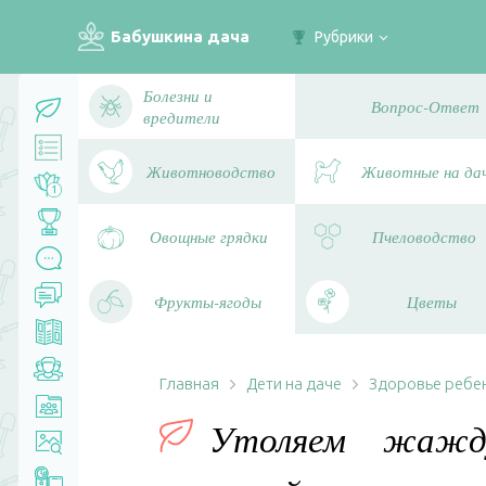
Бабушкина дача
Рубрики
Болезни и
Вопрос-Ответ
вредители
Животноводство
Животные на да
1
Овощные грядки
Пчеловодство
Фрукты-ягоды
Цветы
Главная
Дети на даче
Здоровье ребе
Утоляем жажд