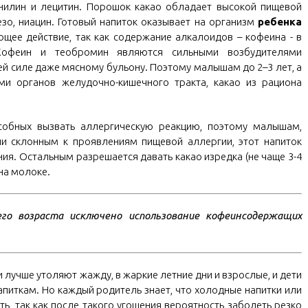
нилин и лецитин. Порошок какао обладает высокой пищевой
зо, ниацин. Готовый напиток оказывает на организм
ребенка
ее действие, так как содержание алкалоидов – кофеина - в
. Кофеин и теобромин являются сильными возбудителями
ей силе даже мясному бульону. Поэтому малышам до 2–3 лет, а
и органов желудочно-кишечного тракта, какао из рациона
особных вызвать аллергическую реакцию, поэтому малышам,
 склонным к проявлениям пищевой аллергии, этот напиток
ия. Остальным разрешается давать какао изредка (не чаще 3-4
на молоке.
го возраста исключено использование кофеинсодержащих
и лучше утоляют жажду, в жаркие летние дни и взрослые, и дети
иткам. Но каждый родитель знает, что холодные напитки или
ь, так как после такого угощения вероятность заболеть резко