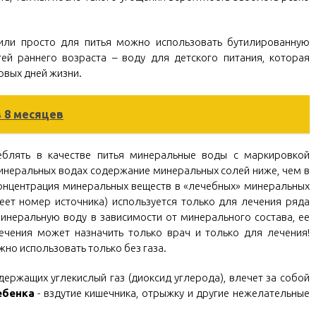
или просто для питья можно использовать бутилированную
ей раннего возраста – воду для детского питания, которая
рвых дней жизни.
в 8 месяцев
еблять в качестве питья минеральные воды с маркировкой
 минеральных водах содержание минеральных солей ниже, чем в
концентрация минеральных веществ в «лечебных» минеральных
еет номер источника) используется только для лечения ряда
инеральную воду в зависимости от минерального состава, ее
лечения может назначить только врач и только для лечения!
о использовать только без газа.
держащих углекислый газ (диоксид углерода), влечет за собой
ебенка
- вздутие кишечника, отрыжку и другие нежелательные