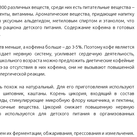
0 различных веществ, среди них есть питательные вещества –
енты, витамины. Ароматические вещества, придающие напитку
ы уксусным альдегидом, метиловым спиртом и этанолом, что
з рациона детского питания. Содержание кофеина в готовых
.
в меньше, а кофеина больше – до 3-5%. Поэтому кофе является
ает нервную систему, усиливает сердечную деятельность,
ошкольного возраста можно предложить диетические кофейные
з-за отсутствия в них кофеина, они не вызывают повышенной
ллергической реакции.
нь похож на натуральный. Для его приготовления используют
, шиповник, каштаны. Корень цикория, входящий в состав
иды, стимулирующие микробную флору кишечника, и пектины,
ксичные вещества. Цикорий снижает повышенную нервную
о используются для детского питания в организованных
ем их ферментации, обжаривания, прессования и измельчения.