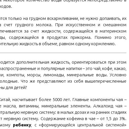
водов.
тся только на грудном вскармливании, не нужно допаивать, их
а счет грудного молока. При искусственном и смешанном
печивается за счет жидкости, содержащейся в материнском
ды, содержащейся в продуктах прикорма. Помимо этого,
нительную жидкость в объеме, равном одному кормлению.
водится дополнительная жидкость, ориентироваться при этом
аспространенные и популярные напитки – это чай, кофе, какао,
ки, компоты, морсы, лимонады, минеральные воды. Условно
холодные. Что же представляют из себя вышеперечисленные
ны для детей?
Китай, насчитывает более 5000 лет. Главные компоненты чая –
е масла, витамины, минеральные элементы. Алкалоид чая –
нтральную нервную систему: в малых дозах и на ранних стадиях
т нервную систему. Содержание кофеина в чае – от 1,5 до 3%.
нькому
ребенку
, с «формирующейся центральной системой»