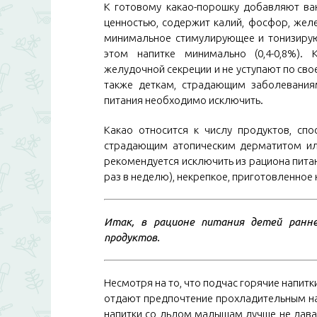
К готовому какао-порошку добавляют ва
ценностью, содержит калий, фосфор, желе
минимальное стимулирующее и тонизирующ
этом напитке минимально (0,4-0,8%)
желудочной секреции и не уступают по сво
также деткам, страдающим заболеваниям
питания необходимо исключить.
Какао относится к числу продуктов, сп
страдающим атопическим дерматитом или
рекомендуется исключить из рациона питан
раз в неделю), некрепкое, приготовленное 
Итак, в рационе питания детей ранне
продуктов.
Несмотря на то, что подчас горячие напитк
отдают предпочтение прохладительным нап
напитки со льдом малышам лучше не дават