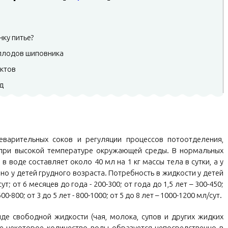
ку питье?
плодов шиповника
ктов
д
варительных соков и регуляции процессов потоотделения,
при высокой температуре окружающей среды. В нормальных
 воде составляет около 40 мл на 1 кг массы тела в сутки, а у
но у детей грудного возраста. Потребность в жидкости у детей
; от 6 месяцев до года - 200-300; от года до 1,5 лет – 300-450;
 600-800; от 3 до 5 лет - 800-1000; от 5 до 8 лет – 1000-1200 мл/сут.
де свободной жидкости (чая, молока, супов и других жидких
же некоторое количество воды образуется непосредственно в