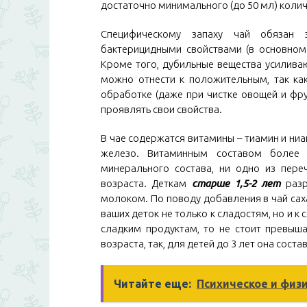
достаточно минимального (до 50 мл) количе
Специфическому запаху чай обязан
бактерицидными свойствами (в основном т
Кроме того, дубильные вещества усиливаю
можно отнести к положительным, так ка
обработке (даже при чистке овощей и фру
проявлять свои свойства.
В чае содержатся витамины – тиамин и ниа
железо. Витаминным составом более 
минерального состава, ни одно из пере
возраста. Деткам
старше 1,5-2 лет
раз
молоком. По поводу добавления в чай сах
ваших деток не только к сладостям, но и к
сладким продуктам, то не стоит превыш
возраста, так, для детей до 3 лет она составл
Читайте еще:
Психическое и физ