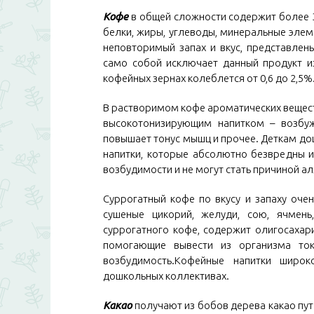
Кофе
в общей сложности содержит более 30
белки, жиры, углеводы, минеральные элем
неповторимый запах и вкус, представлен
само собой исключает данный продукт и
кофейных зернах колеблется от 0,6 до 2,5%
В растворимом кофе ароматических вещест
высокотонизирующим напитком – возбужд
повышает тонус мышц и прочее. Деткам д
напитки, которые абсолютно безвредны и
возбудимости и не могут стать причиной а
Суррогатный кофе по вкусу и запаху оче
сушеные цикорий, желуди, сою, ячмень
суррогатного кофе, содержит олигосахар
помогающие вывести из организма то
возбудимость.Кофейные напитки широк
дошкольных коллективах.
Какао
получают из бобов дерева какао пут