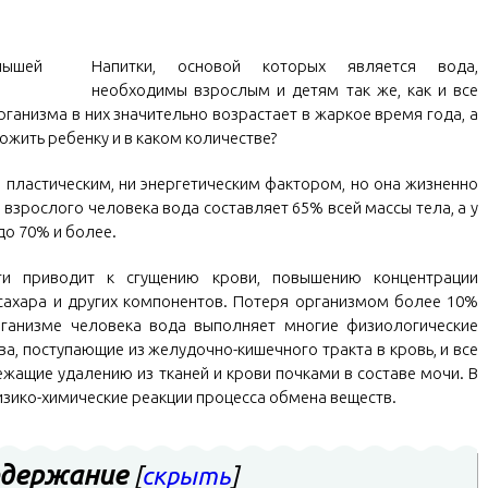
Напитки, основой которых является вода,
необходимы взрослым и детям так же, как и все
рганизма в них значительно возрастает в жаркое время года, а
жить ребенку и в каком количестве?
и пластическим, ни энергетическим фактором, но она жизненно
 взрослого человека вода составляет 65% всей массы тела, а у
до 70% и более.
аги приводит к сгущению крови, повышению концентрации
сахара и других компонентов. Потеря организмом более 10%
рганизме человека вода выполняет многие физиологические
ва, поступающие из желудочно-кишечного тракта в кровь, и все
жащие удалению из тканей и крови почками в составе мочи. В
изико-химические реакции процесса обмена веществ.
держание
[
скрыть
]