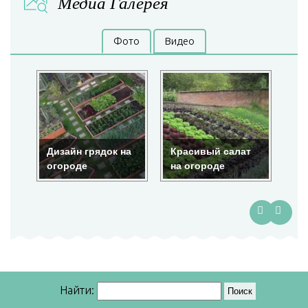
Медиа Галерея
Фото
Видео
Дизайн грядок на
Красивый салат
Кр
огороде
на огороде
ог
Найти: