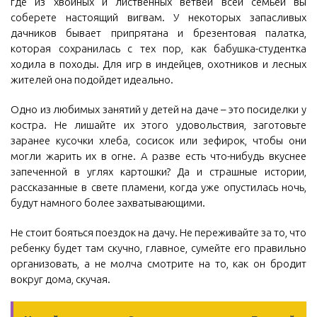
где из хвойных и лиственных ветвей всей семьей вы
соберете настоящий вигвам. У некоторых запасливых
дачников бывает припрятана и брезентовая палатка,
которая сохранилась с тех пор, как бабушка-студентка
ходила в походы. Для игр в индейцев, охотников и лесных
жителей она подойдет идеально.
Одно из любимых занятий у детей на даче – это посиделки у
костра. Не лишайте их этого удовольствия, заготовьте
заранее кусочки хлеба, сосисок или зефирок, чтобы они
могли жарить их в огне. А разве есть что-нибудь вкуснее
запеченной в углях картошки? Да и страшные истории,
рассказанные в свете пламени, когда уже опустилась ночь,
будут намного более захватывающими.
Не стоит бояться поездок на дачу. Не переживайте за то, что
ребенку будет там скучно, главное, сумейте его правильно
организовать, а не молча смотрите на то, как он бродит
вокруг дома, скучая.