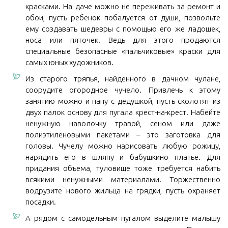
красками. На даче можно не переживать за ремонт и
обои, пусть ребенок побалуется от души, позвольте
ему создавать шедевры с помощью его же ладошек,
носа или пяточек. Ведь для этого продаются
специальные безопасные «пальчиковые» краски для
самых юных художников.
Из старого тряпья, найденного в дачном чулане,
соорудите огородное чучело. Привлечь к этому
занятию можно и папу с дедушкой, пусть сколотят из
двух палок основу для пугала крест-на-крест. Набейте
ненужную наволочку травой, сеном или даже
полиэтиленовыми пакетами – это заготовка для
головы. Чучелу можно нарисовать любую рожицу,
нарядить его в шляпу и бабушкино платье. Для
придания объема, туловище тоже требуется набить
всякими ненужными материалами. Торжественно
водрузите нового жильца на грядки, пусть охраняет
посадки.
А рядом с самодельным пугалом выделите малышу