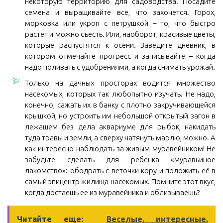
некоторую территорию для садоводства. Посадите
семена и выращивайте все, что захочется. Горох,
морковка или укроп с петрушкой – то, что быстро
растет и можно съесть. Или, наоборот, красивые цветы,
которые распустятся к осени. Заведите дневник, в
котором отмечайте прогресс и записывайте – когда
надо поливать с удобрениями, а когда снимать урожай.
Только на дачных просторах водится множество
насекомых, которых так любопытно изучать. Не надо,
конечно, сажать их в банку с плотно закручивающейся
крышкой, но устроить им небольшой открытый загон в
лежащем без дела аквариуме для рыбок, накидать
туда травы и земли, а сверху натянуть марлю, можно. А
как интересно наблюдать за живым муравейником! Не
забудьте сделать для ребенка «муравьиное
лакомство»: ободрать с веточки кору и положить её в
самый эпицентр жилища насекомых. Помните этот вкус,
когда достаешь ее из муравейника и облизываешь?
Читайте еще:
Веселые, интересные,