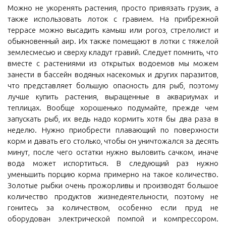
Можно не укоренять растения, просто привязать грузик, а
также использовать лоток с гравием. На прибрежной
террасе можно высадить камыш или рогоз, стрелолист и
обыкновенный аир. Их также помещают в лотки с тяжелой
землесмесью и сверху кладут гравий. Следует помнить, что
вместе с растениями из открытых водоемов мы можем
занести в бассейн водяных насекомых и других паразитов,
что представляет большую опасность для рыб, поэтому
лучше купить растения, выращенные в аквариумах и
теплицах. Вообще хорошенько подумайте, прежде чем
запускать рыб, их ведь надо кормить хотя бы два раза в
неделю. Нужно приобрести плавающий по поверхности
корм и давать его столько, чтобы он уничтожался за десять
минут, после чего остатки нужно выловить сачком, иначе
вода может испортиться. В следующий раз нужно
уменьшить порцию корма примерно на такое количество.
Золотые рыбки очень прожорливы и производят большое
количество продуктов жизнедеятельности, поэтому не
гонитесь за количеством, особенно если пруд не
оборудован электрической помпой и компрессором.