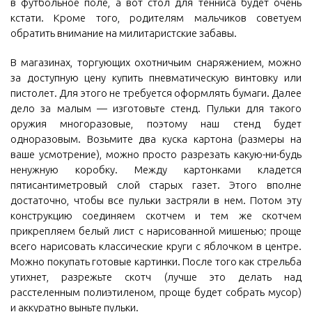
в футбольное поле, а вот стол для тенниса будет очень
кстати. Кроме того, родителям мальчиков советуем
обратить внимание на милитаристские забавы.
В магазинах, торгующих охотничьим снаряжением, можно
за доступную цену купить пневматическую винтовку или
пистолет. Для этого не требуется оформлять бумаги. Далее
дело за малым — изготовьте стенд. Пульки для такого
оружия многоразовые, поэтому наш стенд будет
одноразовым. Возьмите два куска картона (размеры на
ваше усмотрение), можно просто разрезать какую-ни-будь
ненужную коробку. Между картонками кладется
пятисантиметровый слой старых газет. Этого вполне
достаточно, чтобы все пульки застряли в нем. Потом эту
конструкцию соединяем скотчем и тем же скотчем
прикрепляем белый лист с нарисованной мишенью; проще
всего нарисовать классические круги с яблочком в центре.
Можно покупать готовые картинки. После того как стрельба
утихнет, разрежьте скотч (лучше это делать над
расстеленным полиэтиленом, проще будет собрать мусор)
и аккуратно выньте пульки.