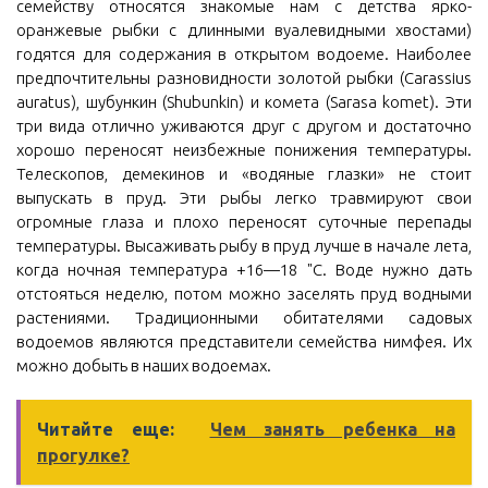
семейству относятся знакомые нам с детства ярко-
оранжевые рыбки с длинными вуалевидными хвостами)
годятся для содержания в открытом водоеме. Наиболее
предпочтительны разновидности золотой рыбки (Carassius
auratus), шубункин (Shubunkin) и комета (Sarasa komet). Эти
три вида отлично уживаются друг с другом и достаточно
хорошо переносят неизбежные понижения температуры.
Телескопов, демекинов и «водяные глазки» не стоит
выпускать в пруд. Эти рыбы легко травмируют свои
огромные глаза и плохо переносят суточные перепады
температуры. Высаживать рыбу в пруд лучше в начале лета,
когда ночная температура +16—18 "С. Воде нужно дать
отстояться неделю, потом можно заселять пруд водными
растениями. Традиционными обитателями садовых
водоемов являются представители семейства нимфея. Их
можно добыть в наших водоемах.
Читайте еще:
Чем занять ребенка на
прогулке?