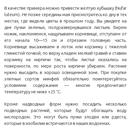
В качестве примера можно привести желтую кубышку (Nufar
luteum). Не позже середины мая присмотритесь ко дну в тех
местах, где видели цветы в прошлом году. Вы увидите на
дне пучки зеленых, полуразвернувшихся листьев. Берем
ножик, наклоняемся, нащупываем корневище, отступаем от
его начала 10—15 см и отрезаем головную часть.
Корневище высаживаем в лоток или корзинку с тяжелой
глинистой почвой, по верху кладем мелкий гравий и ставим
корзинку на кирпичи так, чтобы листья оказались на
поверхности, по мере роста кирпичи убираем. Растение
нужно высадить в хорошо освещенной зоне. При покупке
элитных сортов нимфей обязательно поинтересуйтесь
условиями содержания — многие предпочитают
температуру не ниже +25 "С.
Кроме надводных форм нужно посадить несколько
подводных растений, которые будут обогащать воду
кислородом. Это могут быть пучки элодеи или рдеста,
которые в изобилии встречаются в наших водоемах.