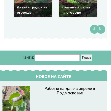
Дизайн грядок на
Красивый салат
Кр
огороде
на огороде
ог
Найти:
НОВОЕ НА САЙТЕ
Работы на даче в апреле в
Подмосковье