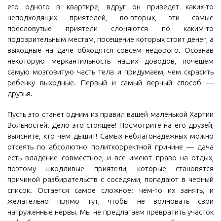
его одного в квартире, вдруг он приведет каких-то
неподходящих приятелей, во-вторых, эти самые
пресловутые приятели слоняются по каким-то
подозрительным местам, посещение которых стоит денег, а
выходные на даче обходятся совсем недорого. Осознав
некоторую меркантильность наших доводов, почешем
самую мозговитую часть тела и придумаем, чем скрасить
ребенку выходные. Первый и самый верный способ —
друзья.
Пусть это станет одним из правил вашей маленькой Хартии
Вольностей. Дело это стоящее! Посмотрите на его друзей,
выясните, кто чем дышит! Самых неблагонадежных можно
отсеять по абсолютно политкорректной причине — дача
есть владение совместное, и все имеют право на отдых,
поэтому шкодливые приятели, которые становятся
причиной разбирательств с соседями, попадают в черный
список. Остается самое сложное: чем-то их занять, и
желательно прямо тут, чтобы не волновать свои
натруженные нервы. Мы не предлагаем превратить участок