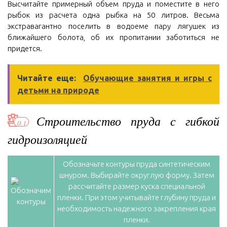
Высчитайте примерный объем пруда и поместите в него
рыбок из расчета одна рыбка на 50 литров. Весьма
экстравагантно поселить в водоеме пару лягушек из
ближайшего болота, об их пропитании заботиться не
придется.
Читайте еще:
Обучающие занятия и игры с
детьми на природе
Строительство пруда с гибкой
гидроизоляцией
Обозначьте контуры пруда синтетическим
шнуром. Выбирайте округлую форму. Затем
рассчитайте размер куска специальной
пленки. При этом учитывайте глубину пруда и
необходимость надежного закрепления края
пленки.