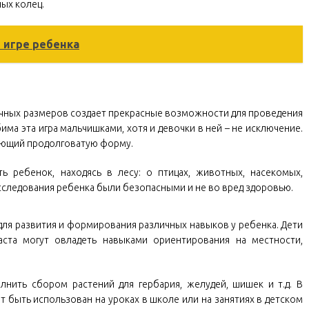
ых колец.
 игре ребенка
очных размеров создает прекрасные возможности для проведения
ма эта игра мальчишками, хотя и девочки в ней – не исключение.
меющий продолговатую форму.
 ребенок, находясь в лесу: о птицах, животных, насекомых,
исследования ребенка были безопасными и не во вред здоровью.
ля развития и формирования различных навыков у ребенка. Дети
ста могут овладеть навыками ориентирования на местности,
ить сбором растений для гербария, желудей, шишек и т.д. В
быть использован на уроках в школе или на занятиях в детском