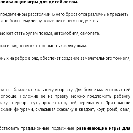
азвивающие игры для детей летом.
пределенном расстоянии. В него бросаются различные предметы:
тся по большему числу попавших в него предметов.
может стать рулем поезда, автомобиля, самолета.
х в ряд, позволят попрыгать как лягушкам.
ных на ребро в ряд, обеспечат создание замечательного тоннеля,
читься ближе к школьному возрасту. Для более маленьких детей
попроще. Положив ее на травку можно предложить ребенку
алку - перепрыгнуть, пролезть под ней, перешагнуть. При помощи
кими фигурами, складывая скакалку в квадрат, круг, ромб, овал,
обствовать традиционные подвижные
развивающие игры для