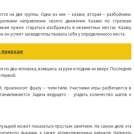
ются на две группы. Одна из них – казаки, вторая – разбойники.
трелками направление своего движения. Казаки по стрелкам
икам нужно стараться изображать в незаметных местах. Казаку
м он успеет засвидетельствовать себя у определенного места.
а природе
ом по два человека, взявшись за руки и подняв их вверх. Последняя
 первой.
ей, произносит фразу – тили-тили. Участники игры разбегаются в
танавливаются. Задача ведущего - угадать количество шагов к
пузырей может показаться простым занятием. На самом деле эта
речевого дыхания, а также артикуляционных навыков. Надувать