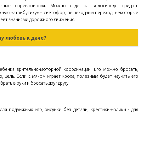
азные соревнования. Можно езде на велосипеде придать
жную «атрибутику» – светофор, пешеходный переход, некоторые
деет знаниями дорожного движения.
у любовь к даче?
ебенка зрительно-моторной координации. Его можно бросать,
цо, цель. Если с мячом играет кроха, полезным будет научить его
рать в руки и бросать друг другу.
для подвижных игр, рисунки без детали, крестики-нолики - для