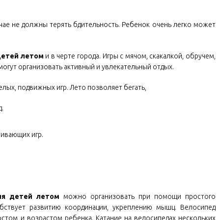
учае не должны терять бдительность. Ребенок очень легко может
детей летом
и в черте города. Игры с мячом, скакалкой, обручем,
могут организовать активный и увлекательный отдых.
елых, подвижных игр. Лето позволяет бегать,
 и т.д.
ивающих игр.
ля детей летом
можно организовать при помощи простого
обствует развитию координации, укреплению мышц. Велосипед
стом и возрастом ребенка. Катание на велосипедах нескольких