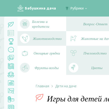
Бабушкина дача
Рубрики
Болезни и
Вопрос-Ответ
вредители
Животноводство
Животные на да
Овощные грядки
Пчеловодство
Фрукты-ягоды
Цветы
Главная
Дети на даче
Игры для детей 