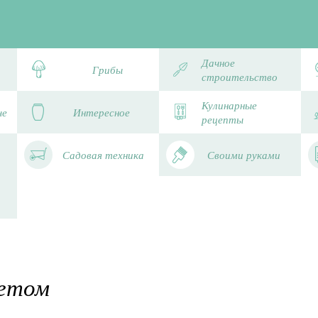
Дачное
Грибы
строительство
Кулинарные
че
Интересное
рецепты
Садовая техника
Своими руками
летом