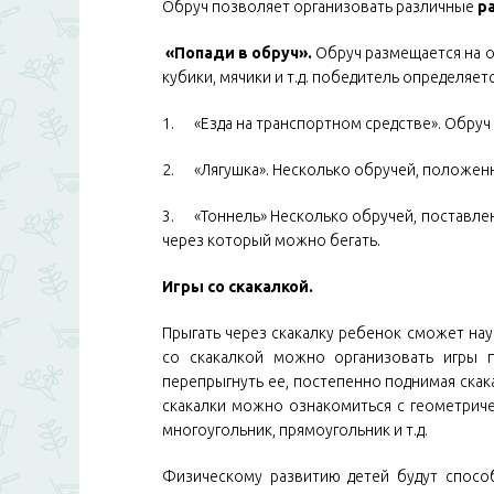
Обруч позволяет организовать различные
р
«Попади в обруч».
Обруч размещается на о
кубики, мячики и т.д. победитель определяе
1. «Езда на транспортном средстве». Обруч 
2. «Лягушка». Несколько обручей, положенны
3. «Тоннель» Несколько обручей, поставлен
через который можно бегать.
Игры со скакалкой.
Прыгать через скакалку ребенок сможет нау
со скакалкой можно организовать игры 
перепрыгнуть ее, постепенно поднимая скак
скакалки можно ознакомиться с геометричес
многоугольник, прямоугольник и т.д.
Физическому развитию детей будут спос