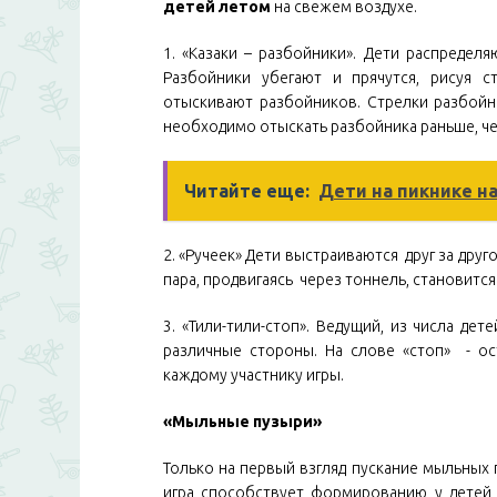
детей летом
на свежем воздухе.
1. «Казаки – разбойники». Дети распределя
Разбойники убегают и прячутся, рисуя с
отыскивают разбойников. Стрелки разбойн
необходимо отыскать разбойника раньше, че
Читайте еще:
Дети на пикнике н
2. «Ручеек» Дети выстраиваются друг за друг
пара, продвигаясь через тоннель, становится
3. «Тили-тили-стоп». Ведущий, из числа дет
различные стороны. На слове «стоп» - ос
каждому участнику игры.
«Мыльные пузыри»
Только на первый взгляд пускание мыльных 
игра способствует формированию у детей 