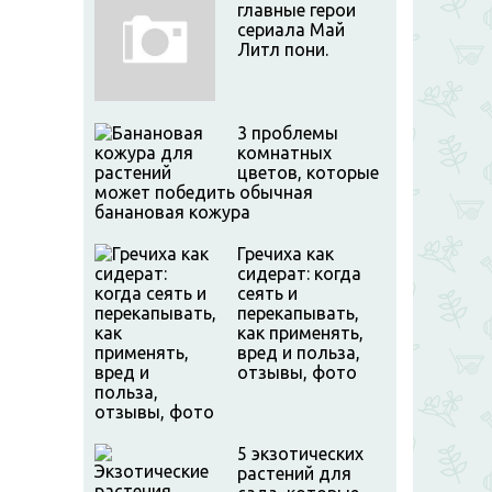
главные герои
сериала Май
Литл пони.
3 проблемы
комнатных
цветов, которые
может победить обычная
банановая кожура
Гречиха как
сидерат: когда
сеять и
перекапывать,
как применять,
вред и польза,
отзывы, фото
5 экзотических
растений для