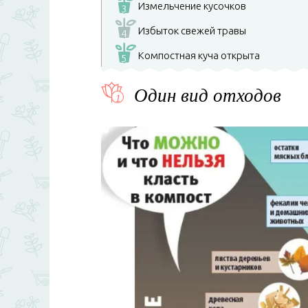
Измельчение кусочков
3
Избыток свежей травы
4
Компостная куча открыта
5
Один вид отходов