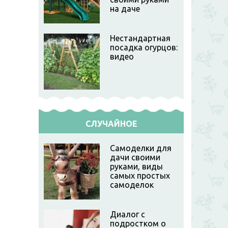
на даче
Нестандартная
посадка огурцов:
видео
СЛУЧАЙНОЕ
Самоделки для
дачи своими
руками, виды
самых простых
самоделок
Диалог с
подростком о