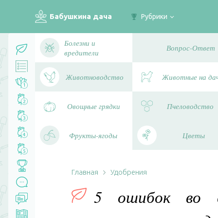
Бабушкина дача
Рубрики
Болезни и
Вопрос-Ответ
вредители
Животноводство
Животные на да
1
2
Овощные грядки
Пчеловодство
3
Фрукты-ягоды
Цветы
4
5
Главная
Удобрения
5 ошибок во в