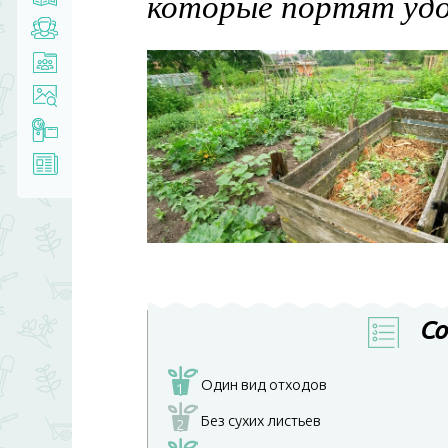
которые портят уд
Со
Один вид отходов
1
Без сухих листьев
2