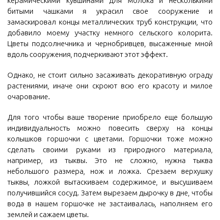
керамическими кувшинами для молока и несколькими
битыми чашками я украсил свое сооружение и
замаскировал концы металлических труб конструкции, что
добавило моему участку немного сельского колорита.
Цветы подсолнечника и чернобривцев, высаженные мной
вдоль сооружения, подчеркивают этот эффект.
Однако, не стоит сильно засаживать декоративную ограду
растениями, иначе они скроют всю его красоту и милое
очарование.
Для того чтобы ваше творение приобрело еще большую
индивидуальность можно повесить сверху на концы
колышков горшочки с цветами. Горшочки тоже можно
сделать своими руками из природного материала,
например, из тыквы. Это не сложно, нужна тыква
небольшого размера, нож и ложка. Срезаем верхушку
тыквы, ложкой вытаскиваем содержимое, и высушиваем
получившийся сосуд. Затем вырезаем дырочку в дне, чтобы
вода в нашем горшочке не застаивалась, наполняем его
землей и сажаем цветы.