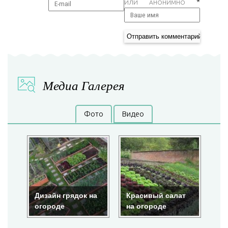
*
ИЛИ АНОНИМНО
Медиа Галерея
Фото
Видео
на
Красивый салат
Красота на
По
на огороде
огороде
гр