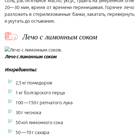
соль, растительное масло, уксус, тушить на умеренном огне
20—30 мин, время от времени перемешивая. Горячее лечо
разложить в стерилизованные банки, закатать, перевернуть
и укутать до остывания.
Лечо с лимонным соком
Лечо с лимонным соком
Ингредиенты:
2,5 кг помидоров
1 кг болгарского перца
100 —150 г репчатого лука
30 г чеснока
50 мл лимонного сока
50 —70 г сахара