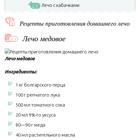
Лечо с кабачками
2.5
Рецепты приготовления домашнего лечо
Лечо медовое
Лечо медовое
Ингредиенты:
1 кг болгарского перца
100 г репчатого лука
500 мл томатного сока
20 мл 9%-го уксуса
80—90 г меда
40 мл растительного масла