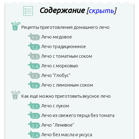
Содержание
[
скрыть
]
Рецепты приготовления домашнего лечо
1
Лечо медовое
1.1
Лечо традиционнное
1.2
Лечо с томатным соком
1.3
Лечо с морковью
1.4
Лечо "Глобус"
1.5
Лечо с лимонным соком
1.6
Как ещё можно приготовить вкусное лечо
2
Лечо с луком
2.1
Лечо из свежего перца без томата
2.2
Лечо "Ленивое"
2.3
Лечо без масла и уксуса
2.4