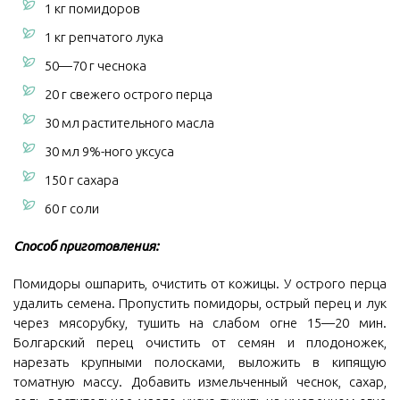
1 кг помидоров
1 кг репчатого лука
50—70 г чеснока
20 г свежего острого перца
30 мл растительного масла
30 мл 9%-ного уксуса
150 г сахара
60 г соли
Способ приготовления:
Помидоры ошпарить, очистить от кожицы. У острого перца
удалить семена. Пропустить помидоры, острый перец и лук
через мясорубку, тушить на слабом огне 15—20 мин.
Болгарский перец очистить от семян и плодоножек,
нарезать крупными полосками, выложить в кипящую
томатную массу. Добавить измельченный чеснок, сахар,