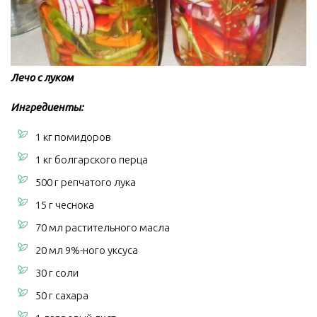
Лечо с луком
Ингредиенты:
1 кг помидоров
1 кг болгарского перца
500 г репчатого лука
15 г чеснока
70 мл растительного масла
20 мл 9%-ного уксуса
30 г соли
50 г сахара