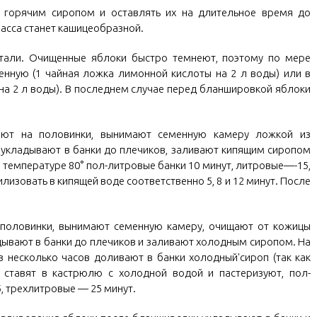
 горячим сиропом и оставлять их на длительное время до
масса станет кашицеобразной.
тали. Очищенные яблоки быстро темнеют, поэтому по мере
ленную (1 чайная ложка лимонной кислоты на 2 л воды) или в
 на 2 л воды). В последнем случае перед бланшировкой яблоки
ают на половинки, вынимают семенную камеру ложкой из
 укладывают в банки до плечиков, заливают кипящим сиропом
при температуре 80° пол-литровые банки 10 минут, литровые—-15,
изовать в кипящей воде соответственно 5, 8 и 12 минут. После
а половинки, вынимают семенную камеру, очищают от кожицы
адывают в банки до плечиков и заливают холодным сиропом. На
ез несколько часов доливают в банки холодный'сироп (так как
, ставят в кастрюлю с холодной водой и пастеризуют, пол-
, трехлитровые — 25 минут.