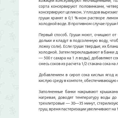
кожицей консервируют неочищенными, то
сорта консервируют половинками, четв
консервируют целиком. У плодов вырезают
груши хранят в 0,1 %-ном растворе лимонн
холодной воде. В противном случае груши
Первый способ. Груши моют, очищают от 
дольки и кладут в подсоленную воду, чтоб
ложку соли). Если груши твердые, их бла
холодной. Затем перекладывают в банки д
— 500 г сахара на 1 л воды), добавляют с
смесь соков из расчета 1/2 стакана сока на
Добавлением в сироп сока кислых ягод и
кислую среду в компоте, обеспечивающую 
Заполненные банки накрывают крышками
нагревая, доводят температуру воды до 
трехлитровые — 30—35 минут, стерилизуют
груш, время пастеризации увеличивают на 1