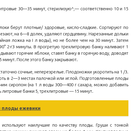
итровые 30—35 минут, стерилизую^,— соответственно 10 и 15
локи берут плотные/ здоровые, кисло-сладкие. Сортируют по
езают, на 6—8 долек, удаляют сердцевину. Нарезанные дольки
йная ложка на I л воды), но не более чем на 30 минут. Затем
° 2-гЗ минуты. В прогретую трехлитровую банку наливают 1
адывают горячие яблоки, ставят банку в горячую воду, доводят
5 минут. После этого банку закрывают.
таточно сочные, неперезрелые. Плодоножки укоротить на 1 /3.
оть в 2—3 местах палочкой или иглой. Подготовленные плоды
ячим сиропом (на 1 л воды 300—400 г сахара, можно добавить
ь литровые банки 5, трехлитровые — 15 минут.
и плоды ежевики
 используют наилучшие по качеству плоды. Груши с тонкой