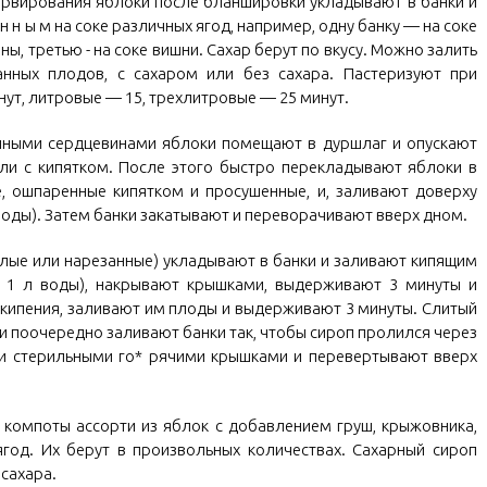
ервирования яблоки после бланшировки укладывают в банки и
 н н ы м на соке различных ягод, например, одну банку — на соке
ы, третью - на соке вишни. Сахар берут по вкусу. Можно залить
нных плодов, с сахаром или без сахара. Пастеризуют при
нут, литровые — 15, трехлитровые — 25 минут.
енными сердцевинами яблоки помещают в дуршлаг и опускают
ли с кипятком. После этого быстро перекладывают яблоки в
, ошпаренные кипятком и просушенные, и, заливают доверху
 воды). Затем банки закатывают и переворачивают вверх дном.
лые или нарезанные) укладывают в банки и заливают кипящим
 1 л воды), накрывают крышками, выдерживают 3 минуты и
 кипения, заливают им плоды и выдерживают 3 минуты. Слитый
 и поочередно заливают банки так, чтобы сироп пролился через
ки стерильными го* рячими крышками и перевертывают вверх
с компоты ассорти из яблок с добавлением груш, крыжовника,
год. Их берут в произвольных количествах. Сахарный сироп
 сахара.