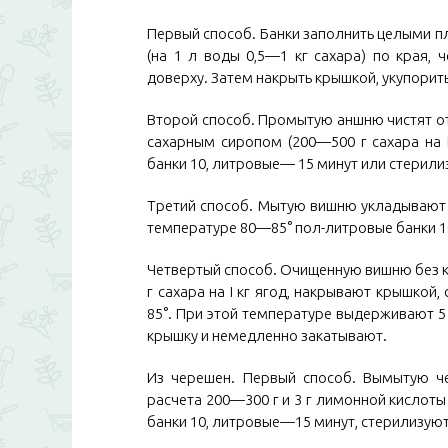
Первый способ. Банки заполнить целыми п
(на 1 л воды 0,5—1 кг сахара) по края, 
доверху. Затем накрыть крышкой, укупорит
Второй способ. Промытую аншню чистят от 
сахарным сиропом (200—500 г сахара на 
банки 10, литровые— 15 минут или стерилиз
Третий способ. Мытую вишню укладывают в
температуре 80—85° пол-литровые банки 1
Четвертый способ. Очищенную вишню без к
г сахара на I кг ягод, накрывают крышкой
85°. При этой температуре выдерживают 5
крышку и немедленно закатывают.
Из черешен. Первый способ. Вымытую ч
расчета 200—300 г и 3 г лимонной кислоты
банки 10, литровые—15 минут, стерилизуют 