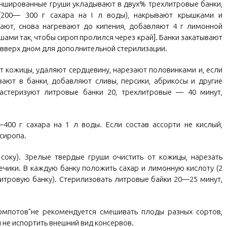
ншированные груши укладывают в двух% трехлитровые банки,
200— 300 г сахара на I л воды), накрывают крышками и
ают, снова нагревают до кипения, добавляют 4 г лимонной
рушами так, чтобы сироп пролился через край]. Банки закатывают
вверх дном для дополнительной стерилизации.
от кожицы, удаляют сердцевину, нарезают половинками и, если
ают в банки, добавляют сливы, персики, абрикосы и другие
астеризуют литровые банки 20, трехлитровые — 40 минут,
400 г сахара на 1 л воды. Если состав ассорти не кислый,
сиропа.
соку). Зрелые твердые груши очистить от кожицы, нарезать
ечики. В каждую банку положить сахар и лимонную кислоту (2
литровую банку). Стерилизовать литровые байки 20—25 минут,
компотов"не рекомендуется смешивать плоды разных сортов,
 не испортить внешний вид консервов.