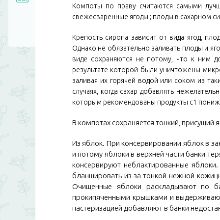
Компоты по праву считаются самыми лучш
свежесваренные ягоды ; плоды в сахарном с
Крепость сиропа зависит от вида ягод, пло
Однако не обязательно заливать плоды и я
виде сохраняются не потому, что к ним до
результате которой были уничтожены микр
заливая их горячей водой или соком из так
случаях, когда сахар добавлять нежелатель
которым рекомендованы продукты с1 пониже
В компотах сохраняется тонкий, присущий 
Из яблок. При консервировании яблок в за
и потому яблоки в верхней части банки тер
консервируют неблактированные яблоки. 
бланшировать из-за тонкой нежной кожиц
Очищенные яблоки раскладывают по б
прокипяченными крышками и выдерживают
пастеризацией добавляют в банки недоста