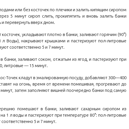
лодами или без косточек по плечики и залить кипящим сиропом
через 5 минут сироп слить, прокипятить и вновь залить банки
ь и перевернуть вверх дном.
косточек, укладывают плотно в банки, заливают горячим (90°)
I л Воды), накрывают крышками и пастеризуют пол-литровые
уют соответственно 5 и 7 минут.
 банки, заливают соком, отжатым из ягод, и пастеризуют при
0, литровые — 15 минут.
ос-Точек кладут в эмалированную посуду, добавляют 300—400
, ставят на огонь, время от времени помешивая, прогревают до
 минут, затем заполняют вишней поочередно банки под самую
ерешню помешают в банки, заливают сахарным сиропом из
 на 1 л воды и пастеризуют при температуре 80°: пол-литровые
соответственно 5 и 7 минут.