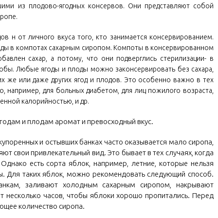
ими из плодово-ягодных консервов. Они представляют собой
иропе.
дов н от личного вкуса того, кто занимается консервированием.
годы в компотах сахарным сиропом. Компоты в консервированном
бавлен сахар, а потому, что они подверглись стерилизации- в
обы. Любые ягоды и плоды можно законсервировать без сахара,
их же или даже других ягод и плодов. Это особенно важно в тех
но, например, для больных диабетом, для лиц пожилого возраста,
нной калорийностью, и др.
ягодам и плодам аромат и превосходный вкус.
купоренных и остывших банках часто оказывается мало сиропа,
яют свои привлекательный вид. Это бывает в тех случаях, когда
Однако есть сорта яблок, например, летние, которые нельзя
ы. Для таких яблок, можно рекомендовать следующий способ.
анкам, заливают холодным сахарным сиропом, накрывают
 несколько часов, чтобы яблоки хорошо пропитались. Перед
ющее количество сиропа.