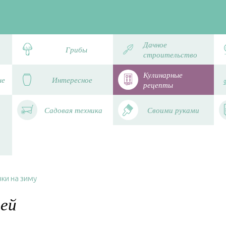
Дачное
Грибы
строительство
Кулинарные
че
Интересное
рецепты
Садовая техника
Своими руками
ки на зиму
ей