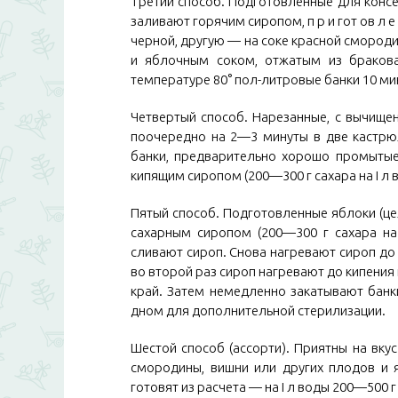
Третий способ. Подготовленные для конс
заливают горячим сиропом, п р и гот ов л е
черной, другую — на соке красной смородин
и яблочным соком, отжатым из бракова
температуре 80° пол-литровые банки 10 ми
Четвертый способ. Нарезанные, с вычищ
поочередно на 2—3 минуты в две кастрю
банки, предварительно хорошо промытые
кипящим сиропом (200—300 г сахара на I л
Пятый способ. Подготовленные яблоки (це
сахарным сиропом (200—300 г сахара на
сливают сироп. Снова нагревают сироп до
во второй раз сироп нагревают до кипения
край. Затем немедленно закатывают бан
дном для дополнительной стерилизации.
Шестой способ (ассорти). Приятны на вку
смородины, вишни или других плодов и я
готовят из расчета — на I л воды 200—500 г