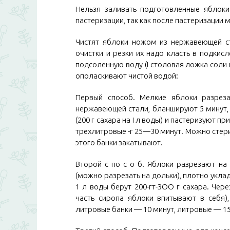
Нельзя заливать подготовленные яблоки
пастеризации, так как после пастеризации 
Чистят яблоки ножом из нержавеющей с
очистки и резки их надо класть в подкис
подсоленную воду (I столовая ложка соли
ополаскивают чистой водой:
Первый способ. Мелкие яблоки разрез
нержавеющей стали, бланшируют 5 минут,
(200 г сахара на I л воды) и пастеризуют 
трехлитровые -г 25—30 минут. Можно стерил
этого банки закатывают.
Второй с по с о б. Яблоки разрезают н
(можно разрезать на дольки), плотно укл
1 л воды берут 200-гт-ЗОО г сахара. Чер
часть сиропа яблоки впитывают в себя)
литровые банки — 10 минут, литровые — 15