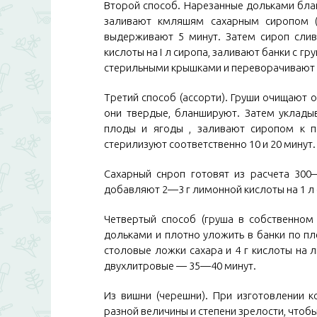
Второй способ. Нарезанные дольками бла
заливают кмляшям сахарным сиропом (
выдерживают 5 минут. Затем сироп слив
кислоты на I л сиропа, заливают банки с г
стерильными крышками и переворачивают 
Третий способ (ассорти). Груши очищают 
они твердые, бланшируют. Затем укладыв
плоды и ягоды , заливают сиропом к п
стерилизуют соответственно 10 и 20 минут.
Сахарный снроп готовят из расчета 300—
добавляют 2—3 г лимонной кислоты на 1 л 
Четвертый способ (груша в собственном 
дольками и плотно уложить в банки по пл
столовые ложки сахара и 4 г кислоты на 
двухлитровые — 35—40 минут.
Из вишни (черешни). При изготовлении 
разной величины и степени зрелости, чтобы