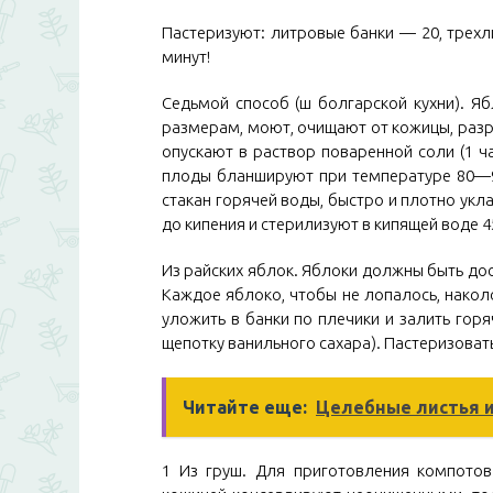
Пастеризуют: литровые банки — 20, трехл
минут!
Седьмой способ (ш болгарской кухни). Яб
размерам, моют, очищают от кожицы, разр
опускают в раствор поваренной соли (1 ча
плоды бланшируют при температуре 80—90
стакан горячей воды, быстро и плотно укл
до кипения и стерилизуют в кипящей воде 4
Из райских яблок. Яблоки должны быть дос
Каждое яблоко, чтобы не лопалось, накол
уложить в банки по плечики и залить гор
щепотку ванильного сахара). Пастеризоват
Читайте еще:
Целебные листья 
1 Из груш. Для приготовления компотов