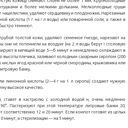
лстую кожицу снимают слоем не более 1 мм. Крупноплодные
ертушками и более мелкими дольками. Мелкоплодные груши
 чашелистики, удаляют сердцевину и плодоножки. Нарезанные
ой кислоты (1 г на I л воды) или поваренной соли, а также в
 быстро темнеют.
грубой толстой кожи, удаляют семенное гнездо, нарезают на
ы они не потемнели на воздухе (на 2 л воды берут I столовую
ншируют в кипящей воде 5—б минут и немедленно охлаждают в
о высоты плечика, заливают холодным сахарным сиропом (200
ок кислых ягод красной или черной смородины, крыжовника или
 литровую банку.
ли лимонной кислоты (2—4 г на 1 л сиропа) создают нужную
ему высокое качество.
, ставят в кастрюлю с холодной водой н, очень медленно
90°. Пастеризуют при этой температуре литровые банки 20,
 соответственно 12 и 20 минут. Если компот готовят из целых
0 минут, а стерилизации — на 5 минут.