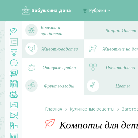
Бабушкина дача
Рубрики
Болезни и
Вопрос-Ответ
вредители
Животноводство
Животные на да
Овощные грядки
Пчеловодство
Фрукты-ягоды
Цветы
Главная
Кулинарные рецепты
Заготов
Компоты для дет