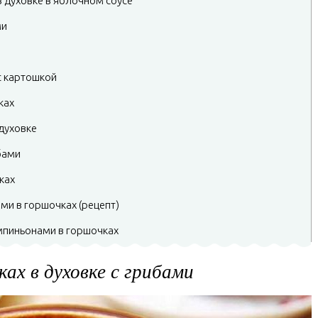
в духовке в яблочном соусе
ми
с картошкой
ках
духовке
бами
ках
ми в горшочках (рецепт)
мпиньонами в горшочках
ах в духовке с грибами