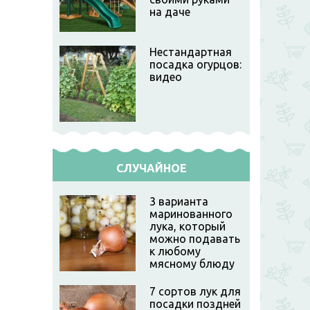
на даче
Нестандартная
посадка огурцов:
видео
СЛУЧАЙНОЕ
3 варианта
маринованного
лука, который
можно подавать
к любому
мясному блюду
7 сортов лук для
посадки поздней