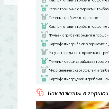
Как приготовить грибы в горшочке 
4
Репа в горшочке с фаршем и гриба
5
Печень с грибами в горшочке
6
Как приготовить грибы в горшочке 
7
Жульен с грибами: рецепт в горшоч
8
Картофель с грибами в горшочке в 
9
Рагу из говядины в горшочках с гри
10
Печень и овощи с грибами в горшоч
11
Мясо свинина с картофелем и гриба
12
Картофель с грудкой и грибами ша
13
Баклажаны в горшочк