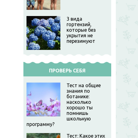
3 вида
гортензий,
которые без
укрытия не
перезимуют
ПРОВЕРЬ СЕБЯ
Тест на общие
знания по
ботанике:
насколько
хорошо ты
помнишь
школьную
программу?
Тест: Какое этих