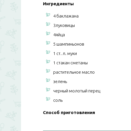
Ингредиенты
4 баклажана
3луковицы
4яйца
5 шампиньонов
1 ст. л. муки
1 стакан сметаны
растительное масло
зелень
черный молотый перец
соль
Способ приготовления