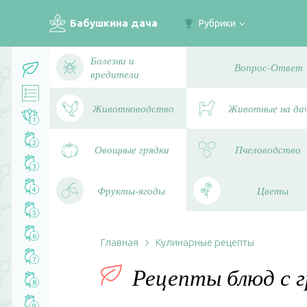
Бабушкина дача
Рубрики
Болезни и
Вопрос-Ответ
вредители
Животноводство
Животные на да
1
2
Овощные грядки
Пчеловодство
3
Фрукты-ягоды
Цветы
4
5
6
Главная
Кулинарные рецепты
7
Рецепты блюд с г
8
9