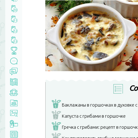
10
11
12
13
Со
Баклажаны в горшочках в духовке с
1
Капуста с грибами в горшочке
2
Гречка с грибами: рецепт в горшочк
3