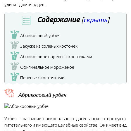
удивят домочадцев.
Содержание
[
скрыть
]
Абрикосовый урбеч
1
Закуска из соленых косточек
2
Абрикосовое варенье с косточками
3
Оригинальное мороженое
4
Печенье с косточками
5
Абрикосовый урбеч
Урбеч – название национального дагестанского продукта,
питательного и имеющего целебные свойства. Он имеет вид