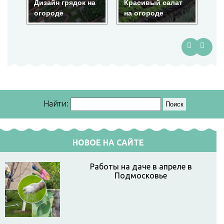
Дизайн грядок на
Красивый салат
Красота на
огороде
на огороде
огороде
Найти:
НОВОЕ НА САЙТЕ
Работы на даче в апреле в
Подмосковье