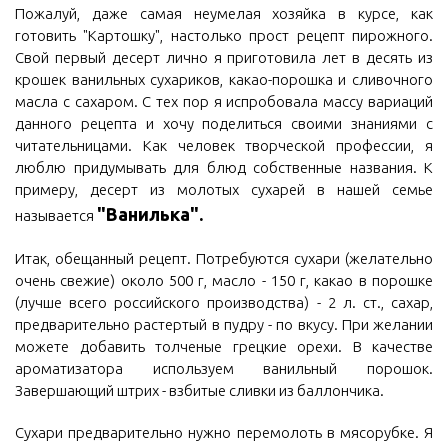
Пожалуй, даже самая неумелая хозяйка в курсе, как
готовить "Картошку", настолько прост рецепт пирожного.
Свой первый десерт лично я приготовила лет в десять из
крошек ванильных сухариков, какао-порошка и сливочного
масла с сахаром. С тех пор я испробовала массу вариаций
данного рецепта и хочу поделиться своими знаниями с
читательницами. Как человек творческой профессии, я
люблю придумывать для блюд собственные названия. К
примеру, десерт из молотых сухарей в нашей семье
"Ванилька".
называется
Итак, обещанный рецепт. Потребуются сухари (желательно
очень свежие) около 500 г, масло - 150 г, какао в порошке
(лучше всего российского производства) - 2 л. ст., сахар,
предварительно растертый в пудру - по вкусу. При желании
можете добавить толченые грецкие орехи. В качестве
ароматизатора используем ванильный порошок.
Завершающий штрих - взбитые сливки из баллончика.
Сухари предварительно нужно перемолоть в мясорубке. Я