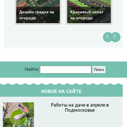
Дизайн грядок на
Красивый салат
Кр
огороде
на огороде
ог
Найти:
НОВОЕ НА САЙТЕ
Работы на даче в апреле в
Подмосковье