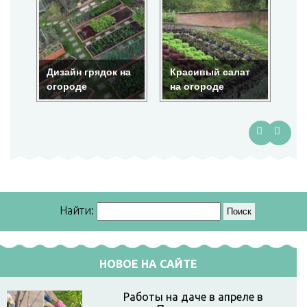
Дизайн грядок на
Красивый салат
Кр
огороде
на огороде
ог
Найти:
НОВОЕ НА САЙТЕ
Работы на даче в апреле в