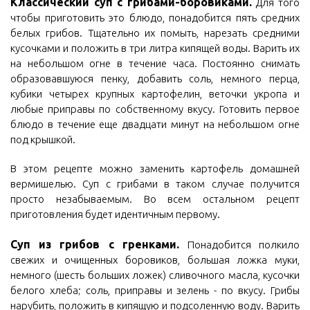
Классический суп с грибами-боровиками.
Для того
чтобы приготовить это блюдо, понадобится пять средних
белых грибов. Тщательно их помыть, нарезать средними
кусочками и положить в три литра кипящей воды. Варить их
на небольшом огне в течение часа. Постоянно снимать
образовавшуюся пенку, добавить соль, немного перца,
кубики четырех крупных картофелин, веточки укропа и
любые приправы по собственному вкусу. Готовить первое
блюдо в течение еще двадцати минут на небольшом огне
под крышкой.
В этом рецепте можно заменить картофель домашней
вермишелью. Суп с грибами в таком случае получится
просто незабываемым. Во всем остальном рецепт
приготовления будет идентичным первому.
Суп из грибов с гренками.
Понадобится полкило
свежих и очищенных боровиков, большая ложка муки,
немного (шесть больших ложек) сливочного масла, кусочки
белого хлеба; соль, приправы и зелень - по вкусу. Грибы
нарубить, положить в кипящую и подсоленную воду. Варить