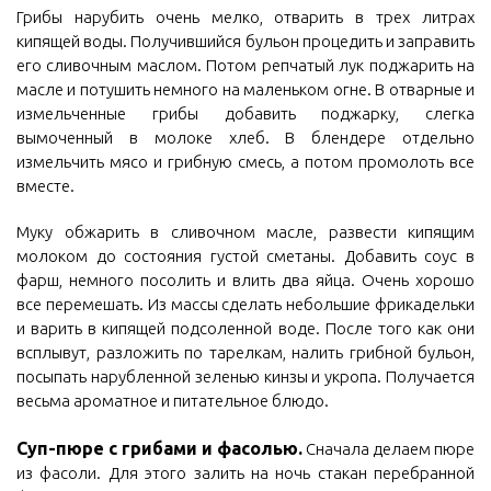
Грибы нарубить очень мелко, отварить в трех литрах
кипящей воды. Получившийся бульон процедить и заправить
его сливочным маслом. Потом репчатый лук поджарить на
масле и потушить немного на маленьком огне. В отварные и
измельченные грибы добавить поджарку, слегка
вымоченный в молоке хлеб. В блендере отдельно
измельчить мясо и грибную смесь, а потом промолоть все
вместе.
Муку обжарить в сливочном масле, развести кипящим
молоком до состояния густой сметаны. Добавить соус в
фарш, немного посолить и влить два яйца. Очень хорошо
все перемешать. Из массы сделать небольшие фрикадельки
и варить в кипящей подсоленной воде. После того как они
всплывут, разложить по тарелкам, налить грибной бульон,
посыпать нарубленной зеленью кинзы и укропа. Получается
весьма ароматное и питательное блюдо.
Суп-пюре с грибами и фасолью.
Сначала делаем пюре
из фасоли. Для этого залить на ночь стакан перебранной