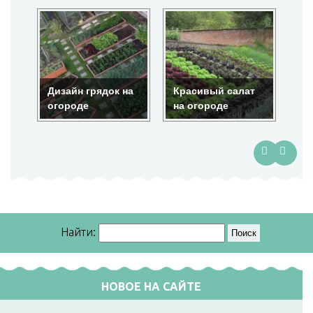
Дизайн грядок на
Красивый салат
Кр
огороде
на огороде
ог
Найти:
НОВОЕ НА САЙТЕ