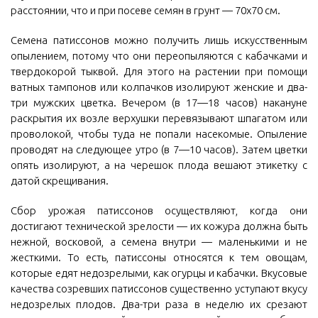
расстоянии, что и при посеве семян в грунт — 70x70 см.
Семена патиссонов можно получить лишь искусственным
опылением, потому что они переопыляются с кабачками и
твердокорой тыквой. Для этого на растении при помощи
ватных тампонов или колпачков изолируют женские и два-
три мужских цветка. Вечером (в 17—18 часов) накануне
раскрытия их возле верхушки перевязывают шпагатом или
проволокой, чтобы туда не попали насекомые. Опыление
проводят на следующее утро (в 7—10 часов). Затем цветки
опять изолируют, а на черешок плода вешают этикетку с
датой скрещивания.
Сбор урожая патиссонов осуществляют, когда они
достигают технической зрелости — их кожура должна быть
нежной, восковой, а семена внутри — маленькими и не
жесткими. То есть, патиссоны относятся к тем овощам,
которые едят недозрелыми, как огурцы и кабачки. Вкусовые
качества созревших патиссонов существенно уступают вкусу
недозрелых плодов. Два-три раза в неделю их срезают