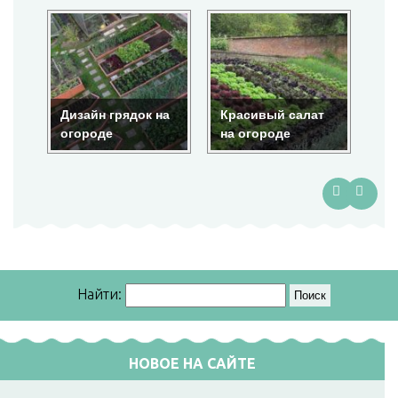
на
Красивый салат
Красота на
По
на огороде
огороде
гр
Найти:
НОВОЕ НА САЙТЕ