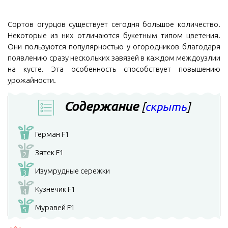
Сортов огурцов существует сегодня большое количество.
Некоторые из них отличаются букетным типом цветения.
Они пользуются популярностью у огородников благодаря
появлению сразу нескольких завязей в каждом междоузлии
на кусте. Эта особенность способствует повышению
урожайности.
Содержание
[
скрыть
]
Герман F1
1
Зятек F1
2
Изумрудные сережки
3
Кузнечик F1
4
Муравей F1
5