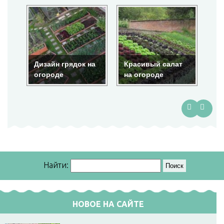
Дизайн грядок на
Красивый салат
Кр
огороде
на огороде
ог
Найти:
НОВОЕ НА САЙТЕ