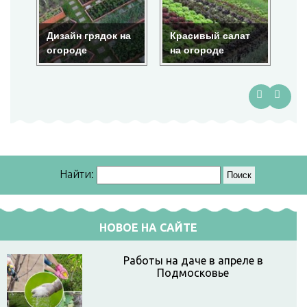
Дизайн грядок на
Красивый салат
Крас
огороде
на огороде
ого
Найти:
НОВОЕ НА САЙТЕ
Работы на даче в апреле в
Подмосковье