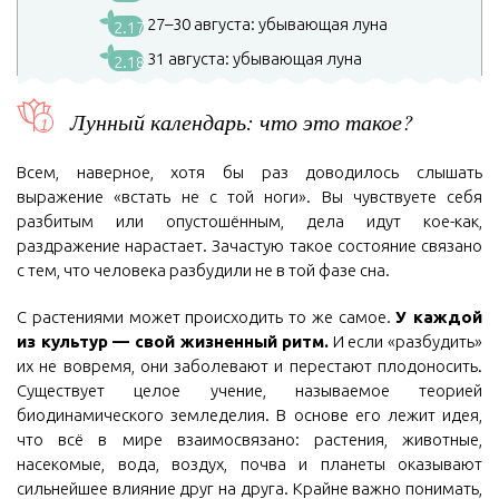
27–30 августа: убывающая луна
2.17
31 августа: убывающая луна
2.18
Лунный календарь: что это такое?
Всем, наверное, хотя бы раз доводилось слышать
выражение «встать не с той ноги». Вы чувствуете себя
разбитым или опустошённым, дела идут кое-как,
раздражение нарастает. Зачастую такое состояние связано
с тем, что человека разбудили не в той фазе сна.
С растениями может происходить то же самое.
У каждой
из культур — свой жизненный ритм.
И если «разбудить»
их не вовремя, они заболевают и перестают плодоносить.
Существует целое учение, называемое теорией
биодинамического земледелия. В основе его лежит идея,
что всё в мире взаимосвязано: растения, животные,
насекомые, вода, воздух, почва и планеты оказывают
сильнейшее влияние друг на друга. Крайне важно понимать,