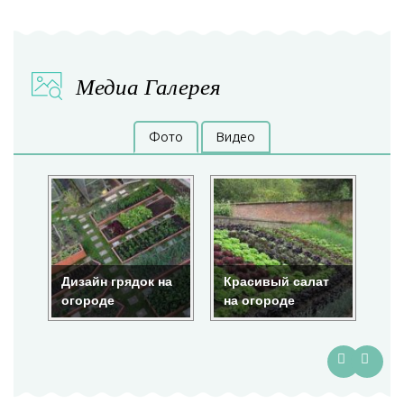
Медиа Галерея
Фото
Видео
на
Красивый салат
Красота на
По
на огороде
огороде
гр