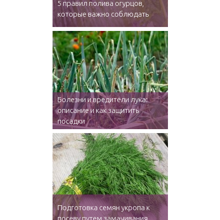
5 правил полива огурцов,
которые важно соблюдать
Болезни и вредители лука:
описание и как защитить
посадки
Подготовка семян укропа к
посеву путем замачивания