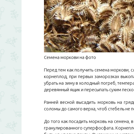
Семена моркови на фото
Перед тем как получить семена моркови, с
корнеплод, при первых заморозках выкопат
убрать на зиму в холодный погреб, темпер
деревянный ящик и пересыпать сухим песко
Ранней весной высадить морковь на гряд
соломы до самого верха, чтоб стебель не 
До того как посадить морковь на семена, в
гранулированного суперфосфата. Корнепло