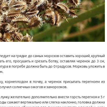
ледует на грядке до самых морозов оставить хороший, крупный
ь его, просушить и срезать ботву, оставляя черенок до 3 см,
атура в погребе должна быть до 0 градусов. Морковь уложить в
м.
ку, корнеплодом в почву, а черенок присыпать перегноем из
получил солнечных ожогов и заморозков.
 лунку желательно дополнительно внести горсть перегноя и 5 г
ды сажают вертикально или слегка наклонно, головка должна