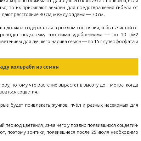
ики хорошо обжимают для лучшего контакта с почвой и, если
тья, то их присыпают землей для предотвращения гибели от
 дают расстояние 40 см, между рядами — 70 см.
ва должна содержаться в рыхлом состоянии, и быть чистой от
 проводят подкормку азотными удобрениями — по 10 г/м2
ветением для лучшего налива семян — по 15 г суперфосфата и
аду кольраби из семян
ору, потому что растение вырастет в высоту до 1 метра, когда
ываться соцветия.
рые будет привлекать жучков, пчёл и разных насекомых для
 период цветения, из-за чего у поздно появившихся соцветий-
ют, поэтому зонтики, появившиеся после 25 июля необходимо