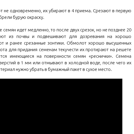
ют не одновременно, их убирают в 4 приема. Срезают в первую
обрели бурую окраску.
 семян идет медленно, то после двух срезок, но не позднее 20
вают из почвы и подвешивают для дозревания на хорошо
т и ранее срезанные зонтики. Обмолот хорошо высушенных
ота для придания семенам текучести их протирают на решете
тся имеющиеся на поверхности семян «реснички». Семена
ерстий в 1 мм или отмывают в холодной воде, после чего их
териал нужно убрать в бумажный пакет в сухое место.