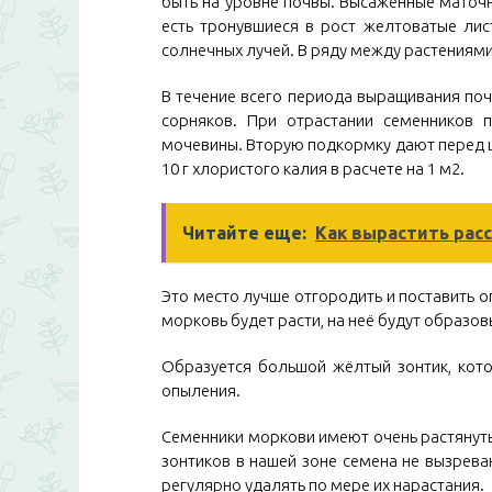
быть на уровне почвы. Высаженные маточн
есть тронувшиеся в рост желтоватые лис
солнечных лучей. В ряду между растениями
В течение всего периода выращивания поч
сорняков. При отрастании семенников
мочевины. Вторую подкормку дают перед ц
10 г хлористого калия в расчете на 1 м2.
Читайте еще:
Как вырастить расс
Это место лучше отгородить и поставить оп
морковь будет расти, на неё будут образов
Образуется большой жёлтый зонтик, кото
опыления.
Семенники моркови имеют очень растянутый
зонтиков в нашей зоне семена не вызрева
регулярно удалять по мере их нарастания.