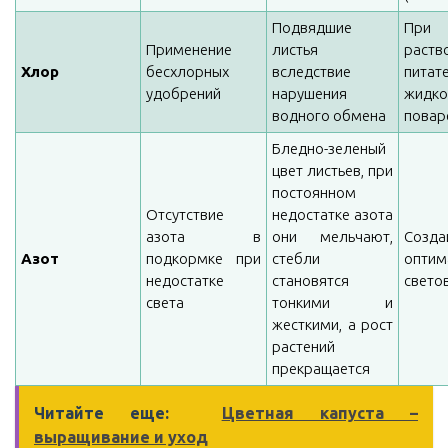
Подвядшие
При
Применение
листья
рас
Хлор
бесхлорных
вследствие
питат
удобрений
нарушения
жидк
водного обмена
повар
Бледно-зеленый
цвет листьев, при
постоянном
Отсутствие
недостатке азота
азота в
они мельчают,
Созда
Азот
подкормке при
стебли
оптим
недостатке
становятся
свето
света
тонкими и
жесткими, а рост
растений
прекращается
Читайте еще:
Цветная капуста –
выращивание и уход