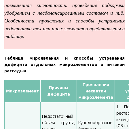
повышенная кислотность, проведение подкормки
удобрением с несбалансированным составом и т.д.
Особенности проявления и способы устранения
недостатка тех или иных элементов представлены в
таблице.
Таблица «Проявления и способы устранения
дефицита отдельных микроэлементов в питании
рассады»
Проявления
Причины
Микроэлемент
нехватки
у
дефицита
микроэлемента
1. П
раств
Недостаточный
кальц
объем грунта,
Куполообразные
(7-9 г
низкое
бугорчатые