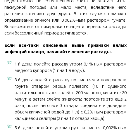
недостаточно, но естественного света не хватает из-за
пасмурной погоды) или мало места, вследствие чего
растения затеняют друг друга. В этих случаях поможет
опрыскивание эпином или 0,002%-ным раствором гумата.
Воздержитесь от пикировки сеянцев и перевалки рассады,
если бессолнечный период затягивается.
Если все-таки описанные выше признаки вялых
инфекций налицо, начинайте лечение рассады.
1-й день: полейте рассаду утром 0,1%-ным раствором
медного купороса (1 г на 1 л воды).
3-й день: полейте рассаду по листьям и поверхности
грунта отваром хвоща полевого (10 г сушеного
растительного сырья залейте 200 мл воды, кипятите 20
минут, а затем слейте жидкость; повторите это еще 2
раза, после чего все 3 отвара соедините и доведите
объем кипяченой водой до 1 л) с 0,2%-ным раствором
кальциевой селитры (2 г на 1л отвара хвоща).
5-й день: полейте утром грунт и листья 0,002%-ным