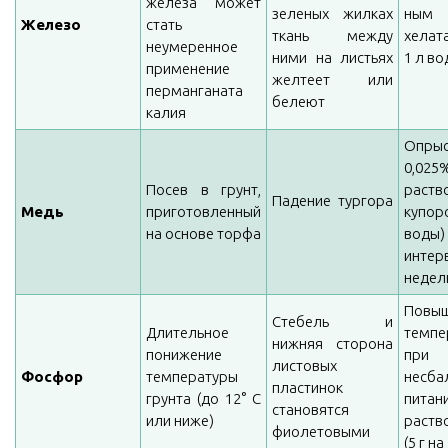
железа может
зеленых жилках
ным 
Железо
стать
ткань между
хелата
неумеренное
ними на листьях
1 л во
применение
желтеет или
перманганата
белеют
калия
Опрыс
0,025
Посев в грунт,
раст
Падение тургора
Медь
приготовленный
купор
на основе торфа
воды
инте
неде
Повы
Стебель и
Длительное
темпе
нижняя сторона
понижение
при
листовых
Фосфор
температуры
несба
пластинок
грунта (до 12° С
пита
становятся
или ниже)
раств
фиолетовыми
(5 г на