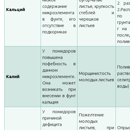
2 ра
содержание
листья, хрупкость
Кальций
2.Рас
микроэлемента
стеблей и
по п
в фунте, его
черешков
грунта
отсутствие в
листьев
г на 
подкормках
посл
поли
У помидоров
повышена
пофебность в
Поли
данном
Морщинистость
раств
Калий
микроэлементе.
молодых листьев
селит
Она может
воды) 
возникать при
внесении в фунт
кальция
У помидоров
Пожелтение
причиной
молодых
дефицита
листьев, при
Опрыс