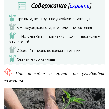
Содержание
[
скрыть
]
При высадке в грунт не углубляйте саженцы
1
В междурядьях посадите полезные растения
2
Используйте приманку для насекомых-
3
опылителей
Обрезайте перцы во время вегетации
4
Снимайте урожай чаще
5
При высадке в грунт не углубляйте
саженцы