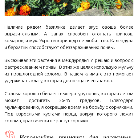
Наличие рядом базилика делает вкус овоща более
выразительным. А запах способен отогнать трипсов,
комаров, и мух. Укроп и кориандр не любит тля. Календула
и бархатцы способствуют обеззараживанию почвы.
Высаживая эти растения в междурядья, я решаю и вопрос с
растрескиванием почвы. В этих же целях использую мульчу
из прошлогодней соломы. В нашем климате это помогает
удерживать влагу, которая для перца очень важна.
Солома хорошо сбивает температуру почвы, которая летом
может достигать 36-45 градусов. Благодаря
мульчированию, я сокращаю время на борьбу с сорняками.
Под взрослыми кустами перца, вокруг которого лежит
солома, практически не растут сорняки.
Используйте приманку для насекомых-