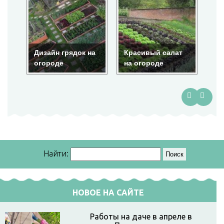
Дизайн грядок на
Красивый салат
Кр
огороде
на огороде
ог
Найти:
НОВОЕ НА САЙТЕ
Работы на даче в апреле в