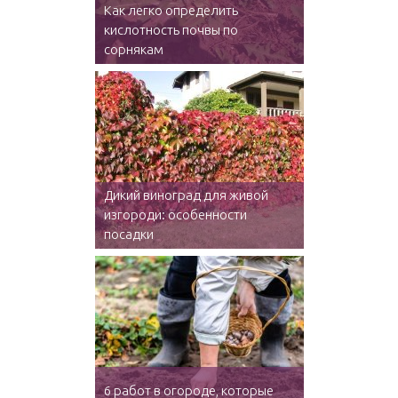
Как легко определить
кислотность почвы по
сорнякам
Дикий виноград для живой
изгороди: особенности
посадки
6 работ в огороде, которые