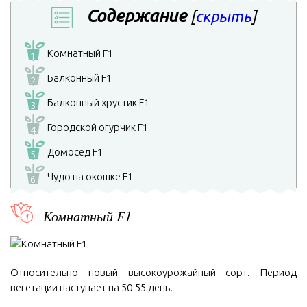
Содержание
[
скрыть
]
Комнатный F1
1
Балконный F1
2
Балконный хрустик F1
3
Городской огурчик F1
4
Домосед F1
5
Чудо на окошке F1
6
Комнатный F1
Относительно новый высокоурожайный сорт. Период
вегетации наступает на 50-55 день.