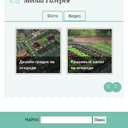
Фото
Видео
Дизайн грядок на
Красивый салат
Кр
огороде
на огороде
ог
Найти: