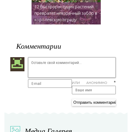
12 быстрорастущих растений
превратят невзрачный забор в
королевскую ограду
Комментарии
*
ИЛИ АНОНИМНО
Медиа Галерея