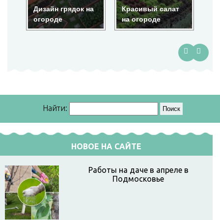
Дизайн грядок на
Красивый салат
Кр
огороде
на огороде
ог
Найти:
НОВОЕ НА САЙТЕ
Работы на даче в апреле в
Подмосковье