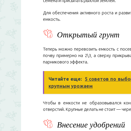
семена и присыпать рыхлой землей.
Для обеспечения активного роста и разви
емкость.
Открытый грунт
Теперь можно перевозить емкость с посев
почву примерно на 2\3, а сверху прикры
парникового эффекта.
Читайте еще:
5 советов по выбо
крупным урожаем
Чтобы в емкости не образовывался кон
отверстий. Крупные делать не стоит — чере
Внесение удобрений