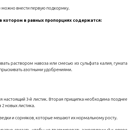
в можно внести первую подкормку.
в котором в равных пропорциях содержатся:
ывать раствором навоза или смесью из сульфата калия, гумата
опрыскивать азотными удобрениями.
ся настоящий 3-й листик. Вторая прищипка необходима позднее
з 2 новых листика.
ведки и сорняков, которые мешают их нормальному росту.
ратно срезать, чтобы не травмировать закрепленный к опоре