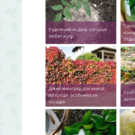
Сдел
9 растений на даче, которые
комар
любят золу
отдых
Дикий виноград для живой
6 раб
изгороди: особенности
дачн
посадки