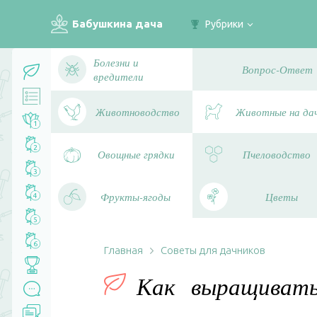
Бабушкина дача
Рубрики
Болезни и
Вопрос-Ответ
вредители
Животноводство
Животные на да
1
2
Овощные грядки
Пчеловодство
3
Фрукты-ягоды
Цветы
4
5
6
Главная
Советы для дачников
Как выращиват