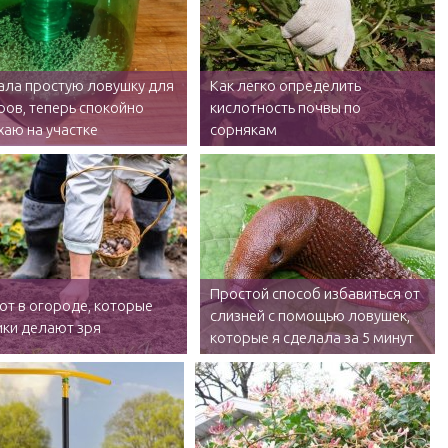
ала простую ловушку для
Как легко определить
ов, теперь спокойно
кислотность почвы по
аю на участке
сорнякам
Простой способ избавиться от
от в огороде, которые
слизней с помощью ловушек,
ики делают зря
которые я сделала за 5 минут