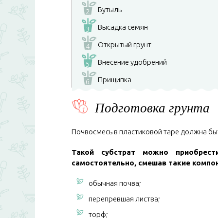
Бутыль
2
Высадка семян
3
Открытый грунт
4
Внесение удобрений
5
Прищипка
6
Подготовка грунта
Почвосмесь в пластиковой таре должна бы
Такой субстрат можно приобрест
самостоятельно, смешав такие компо
обычная почва;
перепревшая листва;
торф;