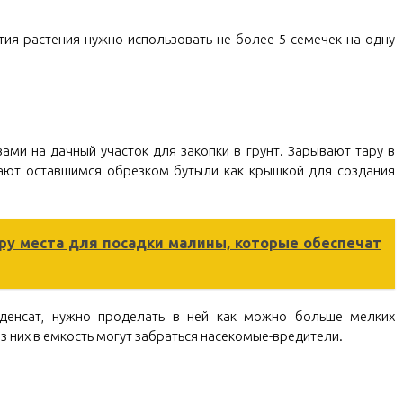
тия растения нужно использовать не более 5 семечек на одну
ами на дачный участок для закопки в грунт. Зарывают тару в
вают оставшимся обрезком бутыли как крышкой для создания
ру места для посадки малины, которые обеспечат
денсат, нужно проделать в ней как можно больше мелких
з них в емкость могут забраться насекомые-вредители.