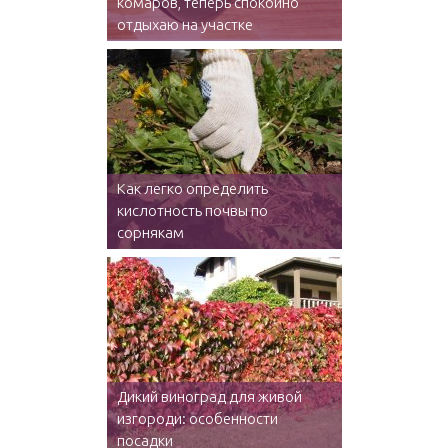
комаров, теперь спокойно
отдыхаю на участке
Как легко определить
кислотность почвы по
сорнякам
Дикий виноград для живой
изгороди: особенности
посадки