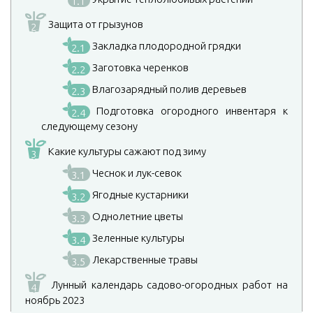
1.1
Защита от грызунов
2
Закладка плодородной грядки
2.1
Заготовка черенков
2.2
Влагозарядный полив деревьев
2.3
Подготовка огородного инвентаря к
2.4
следующему сезону
Какие культуры сажают под зиму
3
Чеснок и лук-севок
3.1
Ягодные кустарники
3.2
Однолетние цветы
3.3
Зеленные культуры
3.4
Лекарственные травы
3.5
Лунный календарь садово-огородных работ на
4
ноябрь 2023