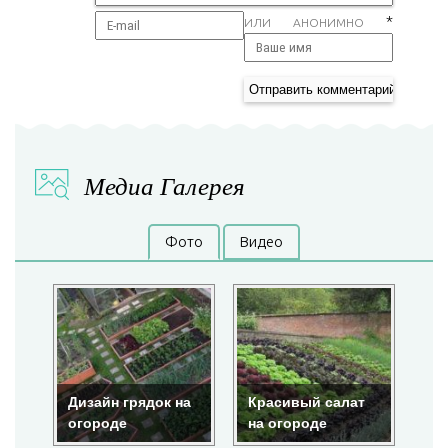
*
ИЛИ АНОНИМНО
Медиа Галерея
Фото
Видео
Дизайн грядок на
Красивый салат
Кр
огороде
на огороде
ог