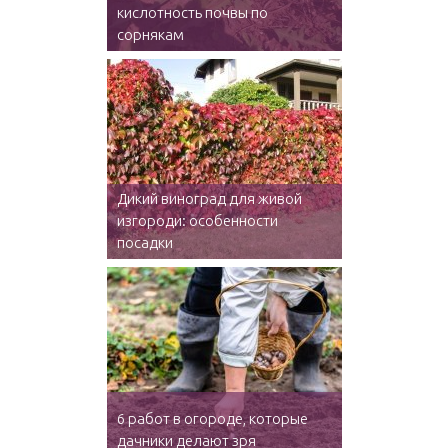
кислотность почвы по
сорнякам
Дикий виноград для живой
изгороди: особенности
посадки
6 работ в огороде, которые
дачники делают зря