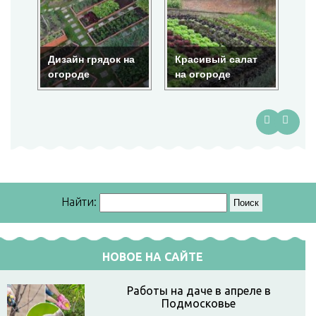
Дизайн грядок на
Красивый салат
Кр
огороде
на огороде
ог
Найти:
НОВОЕ НА САЙТЕ
Работы на даче в апреле в
Подмосковье