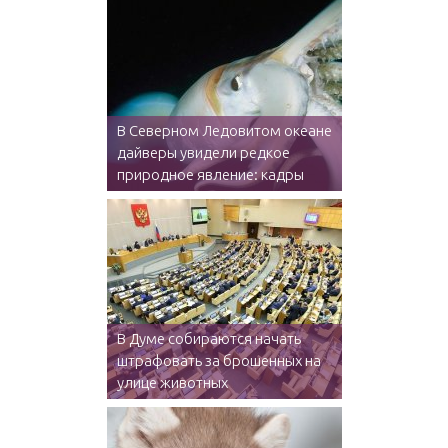
В Северном Ледовитом океане
дайверы увидели редкое
природное явление: кадры
В Думе собираются начать
штрафовать за брошенных на
улице животных