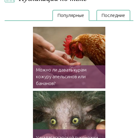
Популярные
Последние
Можно ли давать курам
кожуру апельсинов или
бананов?
У мадагаскарской руконожки