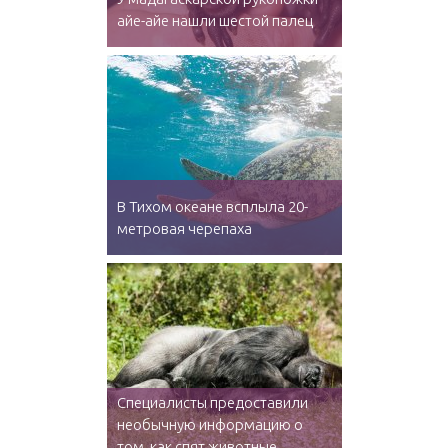
айе-айе нашли шестой палец
В Тихом океане всплыла 20-
метровая черепаха
Специалисты предоставили
необычную информацию о
том, как спят животные