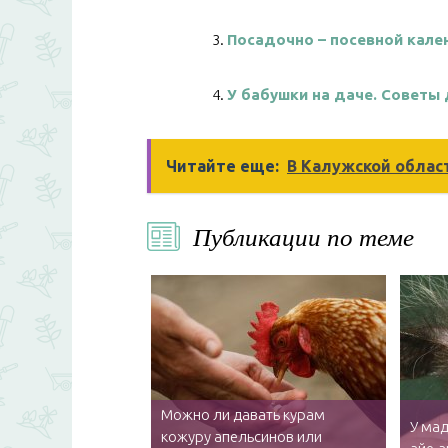
Посадочно – посевной кале
У бабушки на даче. Советы
Читайте еще:
В Калужской облас
Публикации по теме
Можно ли давать курам
У ма
кожуру апельсинов или