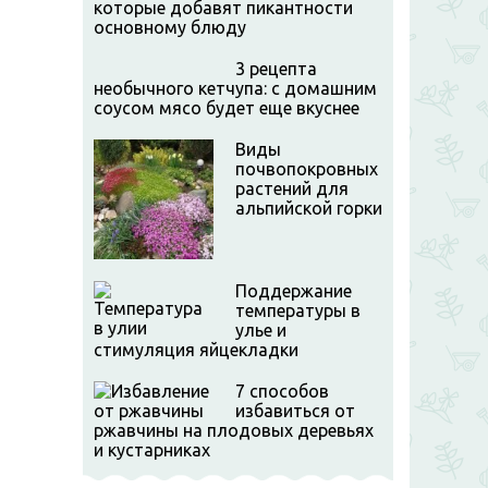
которые добавят пикантности
основному блюду
3 рецепта
необычного кетчупа: с домашним
соусом мясо будет еще вкуснее
Виды
почвопокровных
растений для
альпийской горки
Поддержание
температуры в
улье и
стимуляция яйцекладки
7 способов
избавиться от
ржавчины на плодовых деревьях
и кустарниках