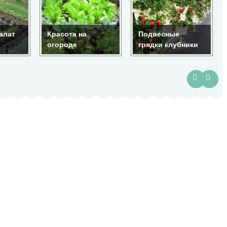
алат
Красота на
Подвесные
огороде
грядки клубники