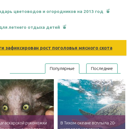
ндарь цветоводов и огородников на 2013 год
 для летнего отдыха детей
ти зафиксирован рост поголовья мясного скота
Популярные
Последние
дагаскарской руконожки
В Тихом океане всплыла 20-