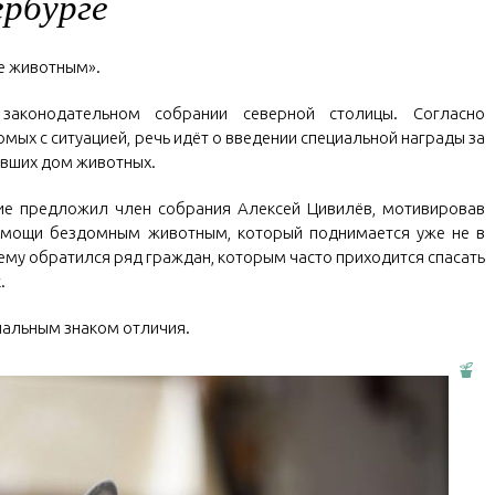
ербурге
ие животным».
законодательном собрании северной столицы. Согласно
ых с ситуацией, речь идёт о введении специальной награды за
явших дом животных.
е предложил член собрания Алексей Цивилёв, мотивировав
омощи бездомным животным, который поднимается уже не в
нему обратился ряд граждан, которым часто приходится спасать
.
иальным знаком отличия.