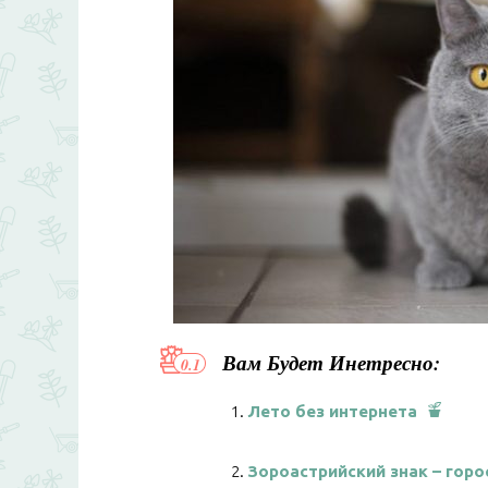
Вам Будет Инетресно:
Лето без интернета
Зороастрийский знак – горо