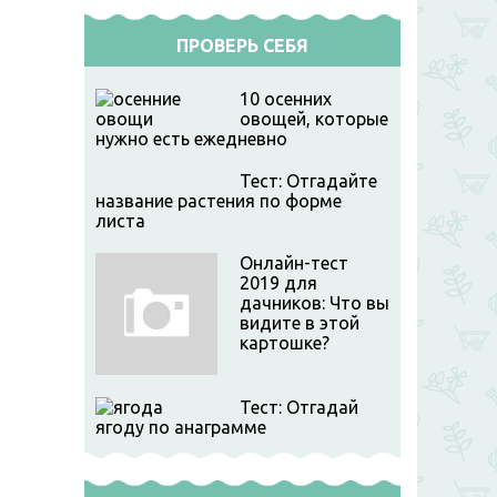
ПРОВЕРЬ СЕБЯ
Подвесные
грядки для
Вертикальные
Пряности в
огурцов
грядки из труб
10 осенних
плетеных г
овощей, которые
нужно есть ежедневно
Тест: Отгадайте
название растения по форме
листа
Онлайн-тест
2019 для
дачников: Что вы
видите в этой
картошке?
Тест: Отгадай
ягоду по анаграмме