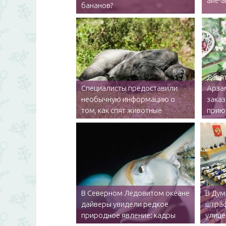
айе-а
бананов?
Девят
Специалисты предоставили
Арза
необычную информацию о
заказ
том, как спят животные
прию
В Северном Ледовитом океане
В Дум
дайверы увидели редкое
штраф
природное явление: кадры
улице