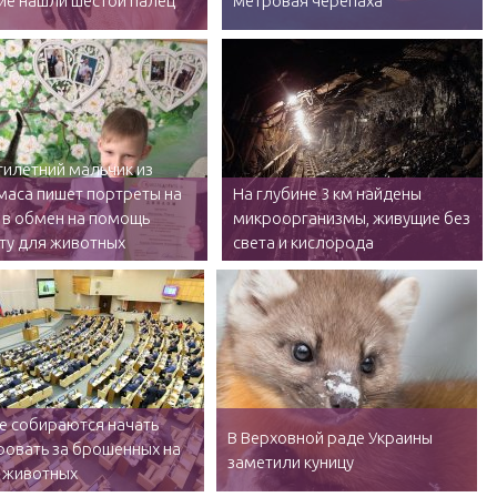
йе нашли шестой палец
метровая черепаха
илетний мальчик из
маса пишет портреты на
На глубине 3 км найдены
 в обмен на помощь
микроорганизмы, живущие без
ту для животных
света и кислорода
е собираются начать
В Верховной раде Украины
овать за брошенных на
заметили куницу
 животных