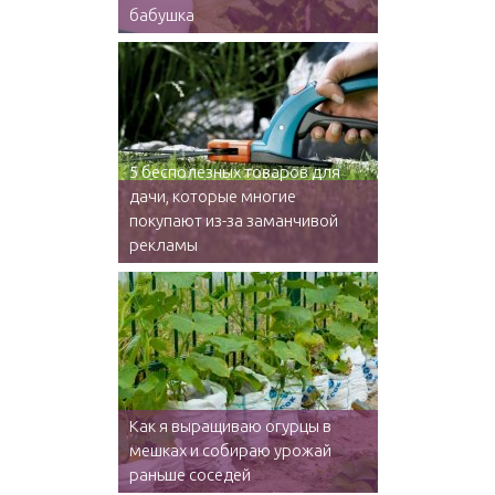
бабушка
5 бесполезных товаров для
дачи, которые многие
покупают из-за заманчивой
рекламы
Как я выращиваю огурцы в
мешках и собираю урожай
раньше соседей