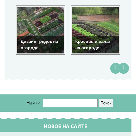
Дизайн грядок на
Красивый салат
Кр
огороде
на огороде
ог
Найти:
НОВОЕ НА САЙТЕ