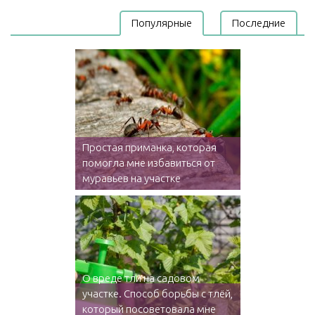
Популярные
Последние
Простая приманка, которая
помогла мне избавиться от
муравьев на участке
О вреде тли на садовом
участке. Способ борьбы с тлёй,
который посоветовала мне