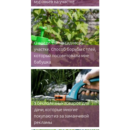
муравьев на участке
О вреде тли на садовом
участке. Способ борьбы с тлёй,
который посоветовала мне
бабушка
5 бесполезных товаров для
дачи, которые многие
покупают из-за заманчивой
рекламы