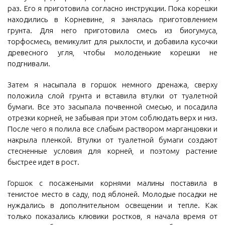
раз. Его я приготовила согласно инструкции. Пока корешки
находились в Корневине, я занялась приготовлением
грунта. Для него приготовила смесь из биогумуса,
торфосмесь, вемикулит для рыхлости, и добавила кусочки
древесного угля, чтобы молоденькие корешки не
подгнивали.
Затем я насыпала в горшок немного дренажа, сверху
положила слой грунта и вставила втулки от туалетной
бумаги. Все это засыпала почвенной смесью, и посадила
отрезки корней, не забывая при этом соблюдать верх и низ.
После чего я полила все слабым раствором марганцовки и
накрыла пленкой. Втулки от туалетной бумаги создают
стесненные условия для корней, и поэтому растение
быстрее идет в рост.
Горшок с посажеными корнями малины поставила в
тенистое место в саду, под яблоней. Молодые посадки не
нуждались в дополнительном освещении и тепле. Как
только показались клювики ростков, я начала время от