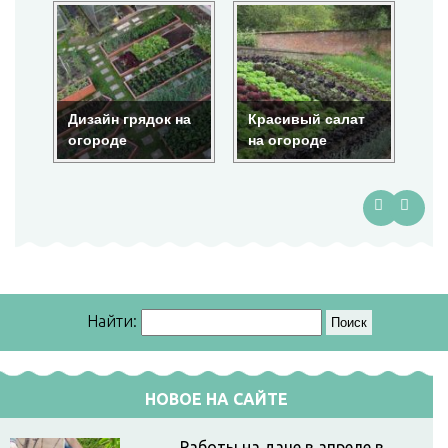
Дизайн грядок на
Красивый салат
Кр
огороде
на огороде
ог
Найти:
НОВОЕ НА САЙТЕ
Работы на даче в апреле в