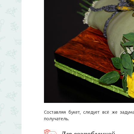
Составляя букет, следует всё же задум
получатель.
Для возлюбленной