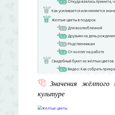
Откуда взялась примета, ч
1.2
Как усиливается или меняется значе
2
Жёлтые цветы в подарок
3
Для возлюбленной
3.1
Друзьям на день рождени
3.2
Родственникам
3.3
От коллег на работе
3.4
Свадебный букет из жёлтых цветов
4
Видео: Как собрать прекра
4.1
Значения жёлтого 
культуре