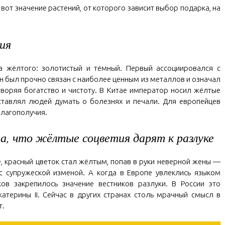
от значение растений, от которого зависит выбор подарка, на
ия
а жёлтого: золотистый и тёмный. Первый ассоциировался с
 был прочно связан с наиболее ценным из металлов и означал
воряя богатство и чистоту. В Китае император носил жёлтые
ставлял людей думать о болезнях и печали. Для европейцев
благополучия.
а, что жёлтые соцветия дарят к разлуке
е, красный цветок стал жёлтым, попав в руки неверной жены —
с супружеской изменой. А когда в Европе увлеклись языком
ков закрепилось значение вестников разлуки. В России это
атерины II. Сейчас в других странах столь мрачный смысл в
т.