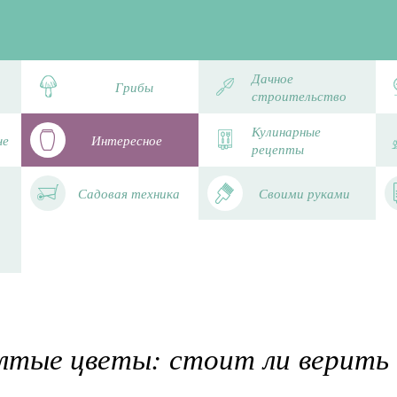
Дачное
Грибы
строительство
Кулинарные
че
Интересное
рецепты
Садовая техника
Своими руками
лтые цветы: стоит ли верить