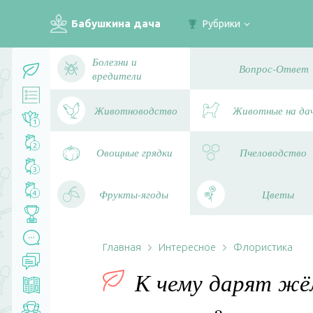
Бабушкина дача
Рубрики
Болезни и
Вопрос-Ответ
вредители
Животноводство
Животные на да
1
2
Овощные грядки
Пчеловодство
3
Фрукты-ягоды
Цветы
4
Главная
Интересное
Флористика
К чему дарят жё