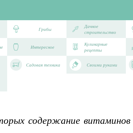
Дачное
Грибы
строительство
Кулинарные
че
Интересное
рецепты
Садовая техника
Своими руками
оторых содержание витаминов