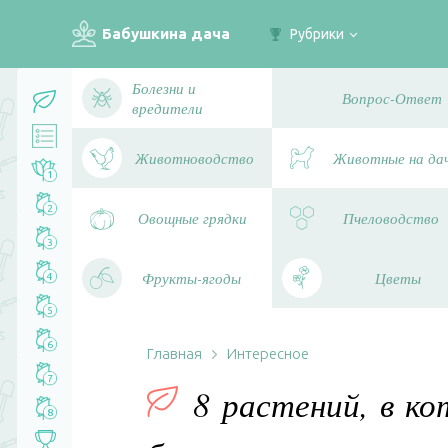
Бабушкина дача
Рубрики
Болезни и
Вопрос-Ответ
вредители
Животноводство
Животные на да
1
2
Овощные грядки
Пчеловодство
3
Фрукты-ягоды
Цветы
4
5
6
Главная
Интересное
7
8 растений, в к
8