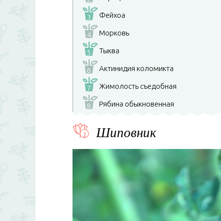
Фейхоа
3
Морковь
4
Тыква
5
Актинидия коломикта
6
Жимолость съедобная
7
Рябина обыкновенная
8
Шиповник