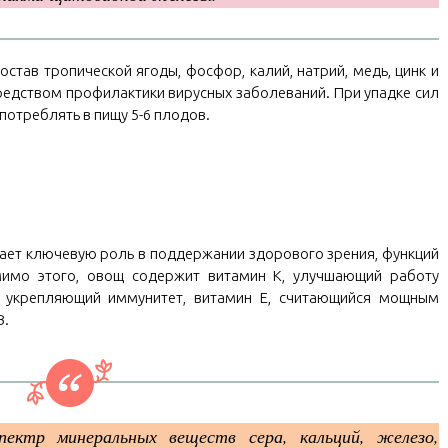
став тропической ягоды, фосфор, калий, натрий, медь, цинк и
едством профилактики вирусных заболеваний. При упадке сил
отреблять в пищу 5-6 плодов.
ает ключевую роль в поддержании здорового зрения, функций
мимо этого, овощ содержит витамин К, улучшающий работу
, укрепляющий иммунитет, витамин Е, считающийся мощным
B.
ектр минеральных веществ сера, кальций, железо,