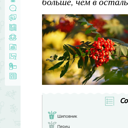
больше, чем в остал
Со
Шиповник
1
Перец
2