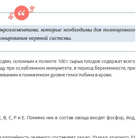
кроэлементами, которые необходимы для полноценного
ионирования нервной системы.
дям, склонным к полноте 100 г сырых плодов содержат всего
ищу при ослабленном иммунитете, в период беременности, при
леваниях и пониженном уровне гемоглобина в крови.
 B, C, P и E. Помимо них в состав овоща входят фосфор, йод,
 Калорийность зеленого составляет около 20 ккал, красного 32