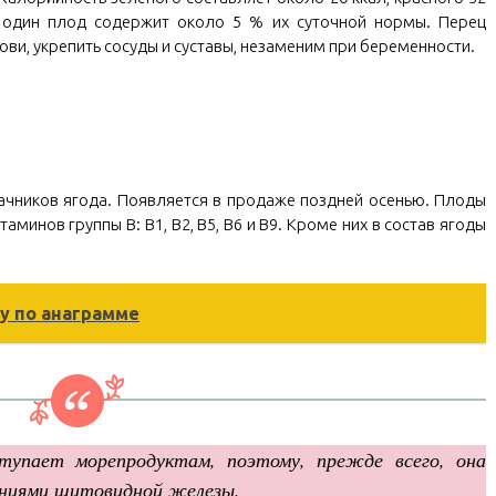
 один плод содержит около 5 % их суточной нормы. Перец
ови, укрепить сосуды и суставы, незаменим при беременности.
ачников ягода. Появляется в продаже поздней осенью. Плоды
минов группы B: B1, B2, B5, B6 и B9. Кроме них в состав ягоды
ду по анаграмме
упает морепродуктам, поэтому, прежде всего, она
аниями щитовидной железы.