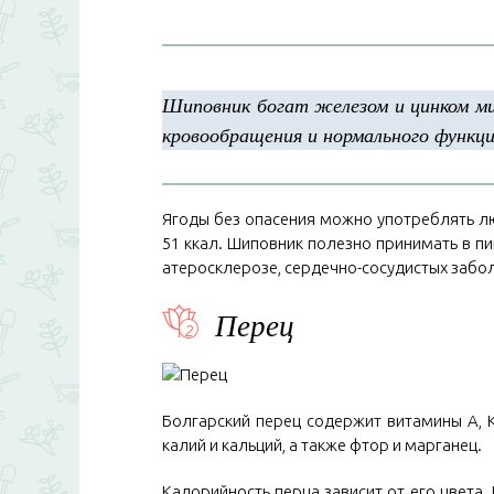
Шиповник богат железом и цинком ми
кровообращения и нормального функц
Ягоды без опасения можно употреблять лю
51 ккал. Шиповник полезно принимать в п
атеросклерозе, сердечно-сосудистых забо
Перец
Болгарский перец содержит витамины A, K,
калий и кальций, а также фтор и марганец.
Калорийность перца зависит от его цвета.