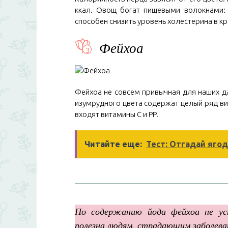
ккал. Овощ богат пищевыми волокнами:
способен снизить уровень холестерина в кр
Фейхоа
Фейхоа не совсем привычная для наших д
изумрудного цвета содержат целый ряд вита
входят витамины C и PP.
Читайте еще:
Тест: Отгадай яго
По содержанию йода фейхоа не уст
полезна людям, страдающим заболев