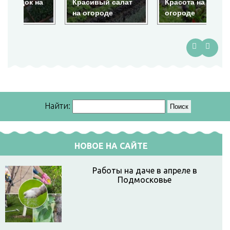
на
Красивый салат
Красота на
По
на огороде
огороде
гр
Найти:
НОВОЕ НА САЙТЕ
Работы на даче в апреле в
Подмосковье