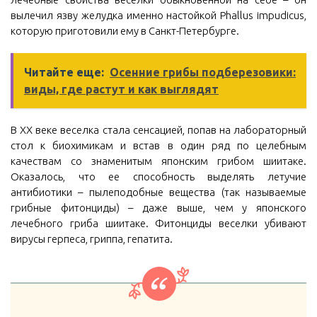
вылечил язву желудка именно настойкой Phallus impudicus,
которую приготовили ему в Санкт-Петербурге.
Читайте еще:
Осенние грибы подберезовики:
виды, где растут и как выглядят
В XX веке веселка стала сенсацией, попав на лабораторный
стол к биохимикам и встав в один ряд по целебным
качествам со знаменитым японским грибом шиитаке.
Оказалось, что ее способность выделять летучие
антибиотики – пылеподобные вещества (так называемые
грибные фитонциды) – даже выше, чем у японского
лечебного гриба шиитаке. Фитонциды веселки убивают
вирусы герпеса, гриппа, гепатита.