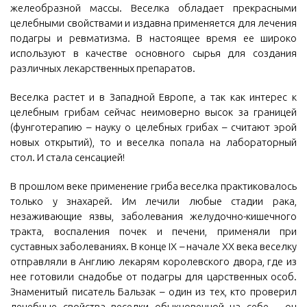
желеобразной массы. Веселка обладает прекрасными
целебными свойствами и издавна применяется для лечения
подагры и ревматизма. В настоящее время ее широко
используют в качестве основного сырья для создания
различных лекарственных препаратов.
Веселка растет и в Западной Европе, а так как интерес к
целебным грибам сейчас неимоверно высок за границей
(фунготерапию – науку о целебных грибах – считают эрой
новых открытий), то и веселка попала на лабораторный
стол. И стала сенсацией!
В прошлом веке применение гриба веселка практиковалось
только у знахарей. Им лечили любые стадии рака,
незаживающие язвы, заболевания желудочно-кишечного
тракта, воспаления почек и печени, применяли при
суставных заболеваниях. В конце IX – начале XX века веселку
отправляли в Англию лекарям королевского двора, где из
нее готовили снадобье от подагры для царственных особ.
Знаменитый писатель Бальзак – один из тех, кто проверил
лечебные свойства веселки обыкновенной на себе – он