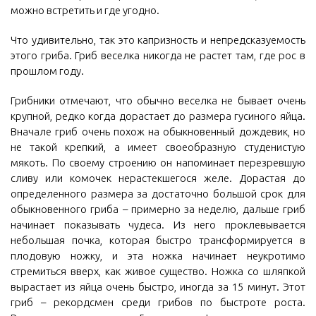
можно встретить и где угодно.
Что удивительно, так это капризность и непредсказуемость
этого гриба. Гриб веселка никогда не растет там, где рос в
прошлом году.
Грибники отмечают, что обычно веселка не бывает очень
крупной, редко когда дорастает до размера гусиного яйца.
Вначале гриб очень похож на обыкновенный дождевик, но
не такой крепкий, а имеет своеобразную студенистую
мякоть. По своему строению он напоминает перезревшую
сливу или комочек нерастекшегося желе. Дорастая до
определенного размера за достаточно большой срок для
обыкновенного гриба – примерно за неделю, дальше гриб
начинает показывать чудеса. Из него проклевывается
небольшая почка, которая быстро трансформируется в
плодовую ножку, и эта ножка начинает неукротимо
стремиться вверх, как живое существо. Ножка со шляпкой
вырастает из яйца очень быстро, иногда за 15 минут. Этот
гриб – рекордсмен среди грибов по быстроте роста.