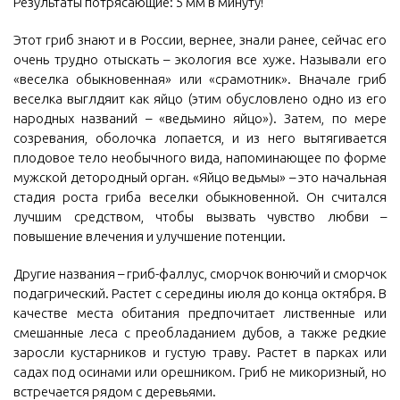
Результаты потрясающие: 5 мм в минуту!
Этот гриб знают и в России, вернее, знали ранее, сейчас его
очень трудно отыскать – экология все хуже. Называли его
«веселка обыкновенная» или «срамотник». Вначале гриб
веселка выглдяит как яйцо (этим обусловлено одно из его
народных названий – «ведьмино яйцо»). Затем, по мере
созревания, оболочка лопается, и из него вытягивается
плодовое тело необычного вида, напоминающее по форме
мужской детородный орган. «Яйцо ведьмы» – это начальная
стадия роста гриба веселки обыкновенной. Он считался
лучшим средством, чтобы вызвать чувство любви –
повышение влечения и улучшение потенции.
Другие названия – гриб-фаллус, сморчок вонючий и сморчок
подагрический. Растет с середины июля до конца октября. В
качестве места обитания предпочитает лиственные или
смешанные леса с преобладанием дубов, а также редкие
заросли кустарников и густую траву. Растет в парках или
садах под осинами или орешником. Гриб не микоризный, но
встречается рядом с деревьями.