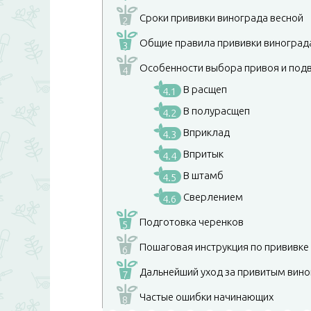
Сроки прививки винограда весной
2
Общие правила прививки виноград
3
Особенности выбора привоя и под
4
В расщеп
4.1
В полурасщеп
4.2
Вприклад
4.3
Впритык
4.4
В штамб
4.5
Сверлением
4.6
Подготовка черенков
5
Пошаговая инструкция по прививке
6
Дальнейший уход за привитым вин
7
Частые ошибки начинающих
8