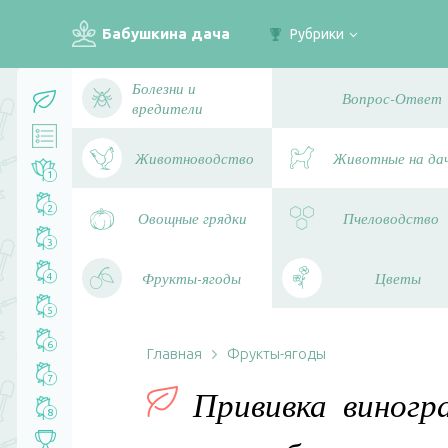
Бабушкина дача
Рубрики
Болезни и
Вопрос-Ответ
вредители
Животноводство
Животные на да
1
2
Овощные грядки
Пчеловодство
3
Фрукты-ягоды
Цветы
4
5
6
Главная
Фрукты-ягоды
7
Прививка виногр
8