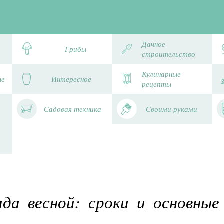
Дачное
Грибы
строительство
Кулинарные
че
Интересное
рецепты
Садовая техника
Своими руками
ада весной: сроки и основные