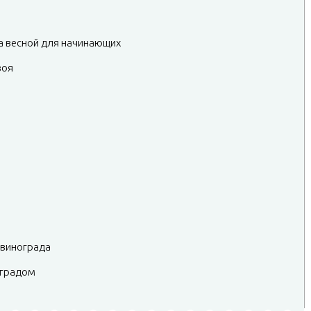
а весной для начинающих
воя
 винограда
оградом