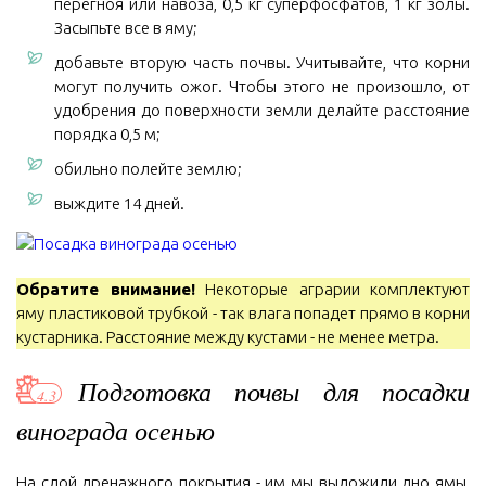
перегноя или навоза, 0,5 кг суперфосфатов, 1 кг золы.
Засыпьте все в яму;
добавьте вторую часть почвы. Учитывайте, что корни
могут получить ожог. Чтобы этого не произошло, от
удобрения до поверхности земли делайте расстояние
порядка 0,5 м;
обильно полейте землю;
выждите 14 дней.
Обратите внимание!
Некоторые аграрии комплектуют
яму пластиковой трубкой - так влага попадет прямо в корни
кустарника. Расстояние между кустами - не менее метра.
Подготовка почвы для посадки
винограда осенью
На слой дренажного покрытия - им мы выложили дно ямы,