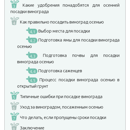
Какие удобрения понадобятся для осенней
3
посадки винограда
Как правильно посадить виноград осенью
4
Выбор места для посадки
4.1
Подготовка ямы для посадки винограда
4.2
осенью
Подготовка почвы для посадки
4.3
винограда осенью
Подготовка саженцев
4.4
Процесс посадки винограда осенью в
4.5
открытый грунт
Типичные ошибки при посадке винограда
5
Уход за виноградом, посаженным осенью
6
Что делать, если пропущены сроки посадки
7
Заключение
8