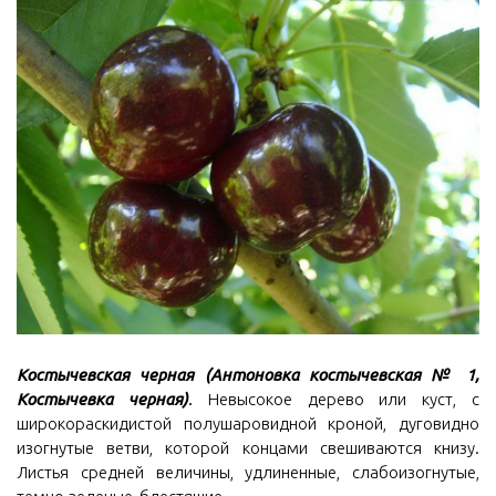
Костычевская черная
(Антоновка костычевская № 1,
Костычевка черная)
.
Невысокое дерево или куст, с
широкораскидистой полушаровидной кроной, дуговидно
изогнутые ветви, которой концами свешиваются книзу.
Листья средней величины, удлиненные, слабоизогнутые,