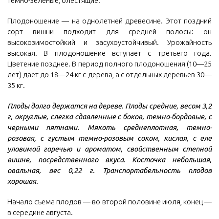
темно-зеленые, блестящие.
Плодоношение — на однолетней древесине. Этот поздний
сорт вишни подходит для средней полосы: он
высокозимостойкий и засухоустойчивый. Урожайность
высокая. В плодоношение вступает с третьего года.
Цветение позднее. В период полного плодоношения (10—25
лет) дает до 18—24 кг с дерева, а с отдельных деревьев 30—
35 кг.
Плоды долго держатся на дереве. Плоды средние, весом 3,2
г, округлые, слегка сдавленные с боков, темно-бордовые, с
черными пятнами. Мякоть среднеплотная, темно-
розовая, с густым темно-розовым соком, кислая, с еле
уловимой горечью и ароматом, свойственным степной
вишне, посредственного вкуса. Косточка небольшая,
овальная, вес 0,22 г. Транспортабельность плодов
хорошая.
Начало съема плодов — во второй половине июля, конец —
в середине августа.