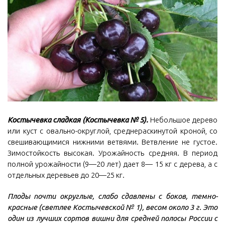
Костычевка сладкая (Костычевка № 5).
Небольшое дерево
или куст с овально-округлой, среднераскинутой кроной, со
свешивающимися нижними ветвями. Ветвление не густое.
Зимостойкость высокая. Урожайность средняя. В период
полной урожайности (9—20 лет) дает 8— 15 кг с дерева, а с
отдельных деревьев до 20—25 кг.
Плоды почти округлые, слабо сдавлены с боков, темно-
красные (светлее Костычевской № 1), весом около 3 г. Это
один из лучших сортов вишни для средней полосы России с