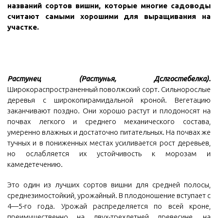
названий сортов вишни, которые многие садоводы
считают самыми хорошими для выращивания на
участке.
Растунец (Растунья, Дслгостебелка).
Широкораспространенный поволжский сорт. Сильнорослые
деревья с широкопирамидальной кроной. Вегетацию
заканчивают поздно. Они хорошо растут и плодоносят на
почвах легкого и среднего механического состава,
умеренно влажных и достаточно питательных. На почвах же
тучных и в пониженных местах усиливается рост деревьев,
но ослабляется их устойчивость к морозам и
камедетечению.
Это один из лучших сортов вишни для средней полосы,
среднезимостойкий, урожайный. В плодоношение вступает с
4—5-го года. Урожай распределяется по всей кроне,
преимущественно на двух-трехлетней древесине, на