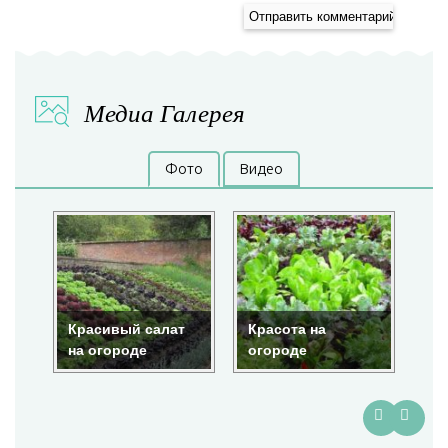
Медиа Галерея
Фото
Видео
алат
Красота на
Подвесные
огороде
грядки клубники