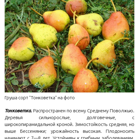
Груша сорт "Тонковетка" на фото
Тонковетка.
Распространен по всему Среднему Поволжью.
Деревья сильнорослые, долговечные, с
широкопирамидальной кроной. Зимостойкость средняя, но
выше Бессемянки; урожайность высокая. Плодоносить
начинают с 7—8 лет. Устойчивы к грибным заболеваниям.